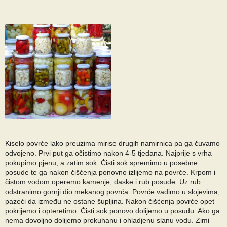
Kiselo povrće lako preuzima mirise drugih namirnica pa ga čuvamo
odvojeno. Prvi put ga očistimo nakon 4-5 tjedana. Najprije s vrha
pokupimo pjenu, a zatim sok. Čisti sok spremimo u posebne
posude te ga nakon čišćenja ponovno izlijemo na povrće. Krpom i
čistom vodom operemo kamenje, daske i rub posude. Uz rub
odstranimo gornji dio mekanog povrća. Povrće vadimo u slojevima,
pazeći da između ne ostane šupljina. Nakon čišćenja povrće opet
pokrijemo i opteretimo. Čisti sok ponovo dolijemo u posudu. Ako ga
nema dovoljno dolijemo prokuhanu i ohladjenu slanu vodu. Zimi