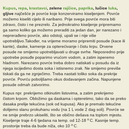
Kupus
,
repa
,
krastavci
, zelene
rajčice
,
paprika
, lučice
luka
,
gljive
najčešće je povrće koje konzerviramo kiseljenjem. Povrće
možemo kiseliti cijelo ili naribano. Prije svega povrće mora biti
zdravo, čisto i ne prezrelo. Za jednokratno kiseljenje pripremamo
ga samo koliko ga možemo preraditi za jedan dan, jer narezano i
neprerađeno povrće, ako odstoji, upali se i nije više
upotrebljivo.Također, na vrijeme moramo pripremiti posude (kace ili
kante), daske, kamenje za opterećivanje i čistu krpu. Drvene
posude ne smijemo upotrebljavati u druge svrhe. Neposredno prije
upotrebe posuđe poparimo vrućom vodom, a zatim isperemo
hladnom. Narezano povrće treba dobro natiskati u posudu da iz
njega iscijedimo dosta soka i istisnemo zrak. Ne smijemo previše
tiskati da ga ne zgnječimo. Treba nastati toliko soka da prekrije
povrće. Povrću poboljšamo okus dodavanjem začina. Napunjene
posude odmah zatvorimo.
Kupus npr. prekrijemo otkinutim listovima, a zatim prekrijemo
čistom krpom. Obložimo ga daskama i opteretimo, tako da se preko
dasaka prelije tekućina (sok od kupusa). Ako je premalo tekućine
dolijemo slanu prokuhanu vodu (na 1 L vode 2 dag soli).
Povrće se
ne smije prebrzo ukiseliti, što se obično dešava na toplom mjestu.
o
Kiseljenje traje 4-6 tjedana na temp. od 12-18
C. Kasnije temp.
o
prostorije treba da bude niža, oko 10
C.