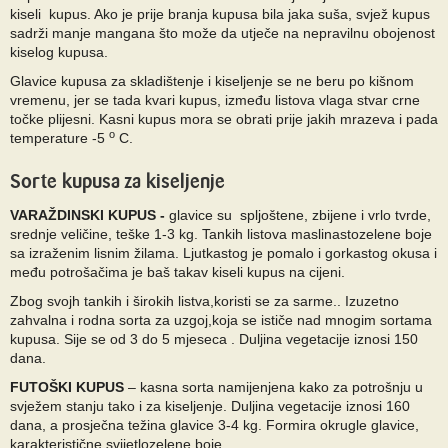
kiseli kupus. Ako je prije branja kupusa bila jaka suša, svjež kupus
sadrži manje mangana što može da utječe na nepravilnu obojenost
kiselog kupusa.
Glavice kupusa za skladištenje i kiseljenje se ne beru po kišnom
vremenu, jer se tada kvari kupus, između listova vlaga stvar crne
točke plijesni. Kasni kupus mora se obrati prije jakih mrazeva i pada
o
temperature -5
C.
Sorte kupusa za kiseljenje
VARAŽDINSKI KUPUS -
glavice su spljoštene, zbijene i vrlo tvrde,
srednje veličine, teške 1-3 kg. Tankih listova maslinastozelene boje
sa izraženim lisnim žilama. Ljutkastog je pomalo i gorkastog okusa i
među potrošačima je baš takav kiseli kupus na cijeni.
Zbog svojh tankih i širokih listva,koristi se za sarme.. Izuzetno
zahvalna i rodna sorta za uzgoj,koja se ističe nad mnogim sortama
kupusa. Sije se od 3 do 5 mjeseca . Duljina vegetacije iznosi 150
dana.
FUTOŠKI KUPUS
– kasna sorta namijenjena kako za potrošnju u
svježem stanju tako i za kiseljenje. Duljina vegetacije iznosi 160
dana, a prosječna težina glavice 3-4 kg. Formira okrugle glavice,
karakteristične svijetlozelene boje.