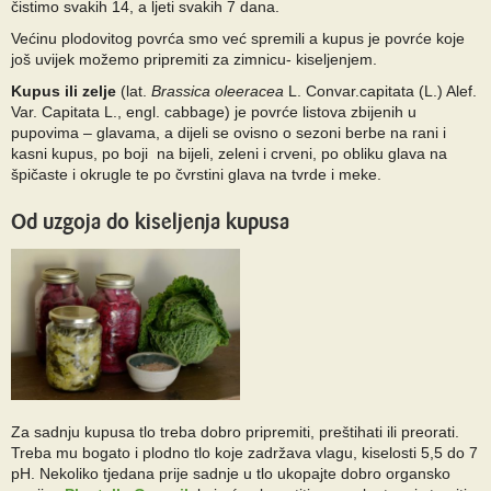
čistimo svakih 14, a ljeti svakih 7 dana.
Većinu plodovitog povrća smo već spremili a kupus je povrće koje
još uvijek možemo pripremiti za zimnicu- kiseljenjem.
Kupus ili zelje
(lat.
Brassica oleeracea
L. Convar.capitata (L.) Alef.
Var. Capitata L., engl. cabbage) je povrće listova zbijenih u
pupovima – glavama, a dijeli se ovisno o sezoni berbe na rani i
kasni kupus, po boji na bijeli, zeleni i crveni, po obliku glava na
špičaste i okrugle te po čvrstini glava na tvrde i meke.
Od uzgoja do kiseljenja kupusa
Za sadnju kupusa tlo treba dobro pripremiti, preštihati ili preorati.
Treba mu bogato i plodno tlo koje zadržava vlagu, kiselosti 5,5 do 7
pH. Nekoliko tjedana prije sadnje u tlo ukopajte dobro organsko