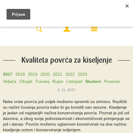
Kvaliteta povrća za kiseljenje
2017
2018
2019
2020
2021
2022
2023
Veljača
Ožujak
Travanj
Rujan
Listopad
Studeni
Prosinac
2. 11. 2017
Neke vrste povrća još uvijek možemo spremiti za zimnicu. Različiti
su načini čuvanja povrća kako bi ga koristili van sezone. Kiseljenje
je jedan od najstarijih načina konzerviranja povrća. Poznat je još od
davnina, a zbog svoje jednostavnosti i ekonomičnosti primjenjuje se
još i danas. Povrće možemo uglavnom konzervirati na dva načina:
kiseljenje octom i konzerviranje soljenjem.