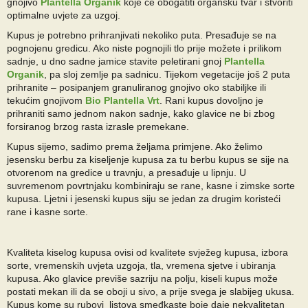
gnojivo
Plantella Organik
koje će obogatiti organsku tvar i stvoriti
optimalne uvjete za uzgoj.
Kupus je potrebno prihranjivati nekoliko puta. Presađuje se na
pognojenu gredicu. Ako niste pognojili tlo prije možete i prilikom
sadnje, u dno sadne jamice stavite peletirani gnoj
Plantella
Organik
, pa sloj zemlje pa sadnicu. Tijekom vegetacije još 2 puta
prihranite – posipanjem granuliranog gnojivo oko stabiljke ili
tekućim gnojivom
Bio Plantella Vrt
. Rani kupus dovoljno je
prihraniti samo jednom nakon sadnje, kako glavice ne bi zbog
forsiranog brzog rasta izrasle premekane.
Kupus sijemo, sadimo prema željama primjene. Ako želimo
jesensku berbu za kiseljenje kupusa za tu berbu kupus se sije na
otvorenom na gredice u travnju, a presađuje u lipnju. U
suvremenom povrtnjaku kombiniraju se rane, kasne i zimske sorte
kupusa. Ljetni i jesenski kupus siju se jedan za drugim koristeći
rane i kasne sorte.
Kvaliteta kiselog kupusa ovisi od kvalitete svježeg kupusa, izbora
sorte, vremenskih uvjeta uzgoja, tla, vremena sjetve i ubiranja
kupusa. Ako glavice previše sazriju na polju, kiseli kupus može
postati mekan ili da se oboji u sivo, a prije svega je slabijeg ukusa.
Kupus kome su rubovi listova smeđkaste boje daje nekvalitetan