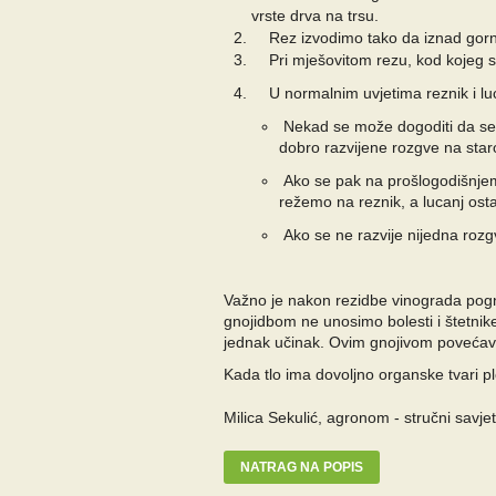
vrste drva na trsu.
Rez izvodimo tako da iznad gornj
Pri mješovitom rezu, kod kojeg se 
U normalnim uvjetima reznik i luca
Nekad se može dogoditi da se n
dobro razvijene rozgve na star
Ako se pak na prošlogodišnjem r
režemo na reznik, a lucanj osta
Ako se ne razvije nijedna rozgv
Važno je nakon rezidbe vinograda pogn
gnojidbom ne unosimo bolesti i štetnike
jednak učinak. Ovim gnojivom povećava
Kada tlo ima dovoljno organske tvari plo
Milica Sekulić, agronom - stručni savj
NATRAG NA POPIS