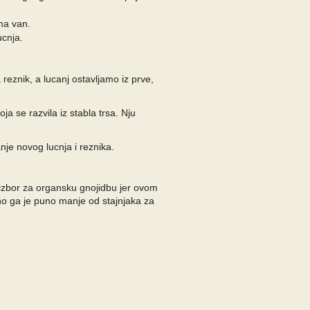
ma van.
ucnja.
eznik, a lucanj ostavljamo iz prve,
a se razvila iz stabla trsa. Nju
nje novog lucnja i reznika.
 izbor za organsku gnojidbu jer ovom
bno ga je puno manje od stajnjaka za