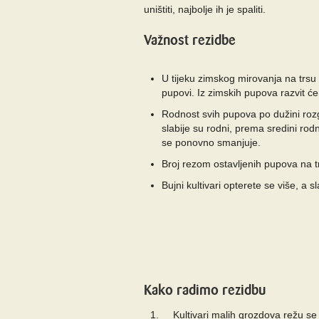
uništiti, najbolje ih je spaliti.
Važnost rezidbe
U tijeku zimskog mirovanja na trsu 
pupovi. Iz zimskih pupova razvit ć
Rodnost svih pupova po dužini rozgv
slabije su rodni, prema sredini ro
se ponovno smanjuje.
Broj rezom ostavljenih pupova na 
Bujni kultivari opterete se više, a 
Kako radimo rezidbu
Kultivari malih grozdova režu se 