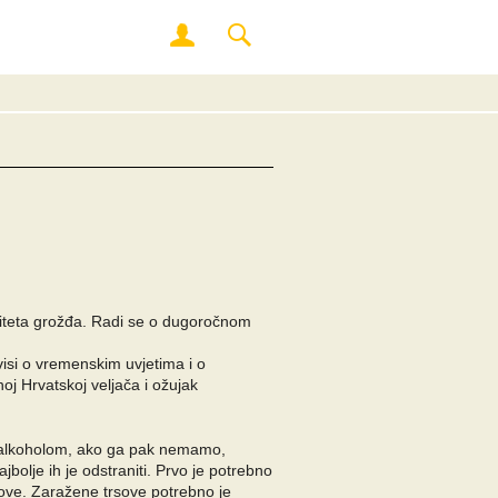
valiteta grožđa. Radi se o dugoročnom
isi o vremenskim uvjetima i o
j Hrvatskoj veljača i ožujak
tim alkoholom, ako ga pak nemamo,
jbolje ih je odstraniti. Prvo je potrebno
sove. Zaražene trsove potrebno je