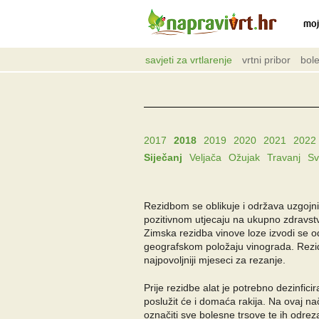
moj
savjeti za vrtlarenje
vrtni pribor
bole
2017
2018
2019
2020
2021
2022
Siječanj
Veljača
Ožujak
Travanj
Sv
Rezidbom se oblikuje i održava uzgojni 
pozitivnom utjecaju na ukupno zdravstv
Zimska rezidba vinove loze izvodi se o
geografskom položaju vinograda. Rezidb
najpovoljniji mjeseci za rezanje.
Prije rezidbe alat je potrebno dezinfic
poslužit će i domaća rakija. Na ovaj nač
označiti sve bolesne trsove te ih odre