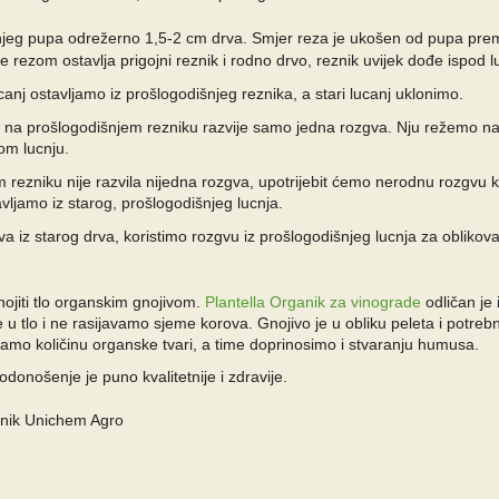
eg pupa odrežerno 1,5-2 cm drva. Smjer reza je ukošen od pupa pre
rezom ostavlja prigojni reznik i rodno drvo, reznik uvijek dođe ispod l
nj ostavljamo iz prošlogodišnjeg reznika, a stari lucanj uklonimo.
a prošlogodišnjem rezniku razvije samo jedna rozgva. Nju režemo na r
om lucnju.
ezniku nije razvila nijedna rozgva, upotrijebit ćemo nerodnu rozgvu koj
vljamo iz starog, prošlogodišnjeg lucnja.
a iz starog drva, koristimo rozgvu iz prošlogodišnjeg lucnja za oblikova
ojiti tlo organskim gnojivom.
Plantella Organik za vinograde
odličan je
 u tlo i ne rasijavamo sjeme korova. Gnojivo je u obliku peleta i potre
mo količinu organske tvari, a time doprinosimo i stvaranju humusa.
donošenje je puno kvalitetnije i zdravije.
etnik Unichem Agro