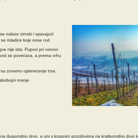
se nalaze zimski i spavajući
e se mladice koje nose rod.
e nije ista. Pupovi pri osnovi
dnost se povećava, a prema vrhu
trsu zovemo opterećenje trsa.
slabobujni manje.
na dugorodno drvo, a oni s krupnim grozdovima na kratkorodno drvo te 