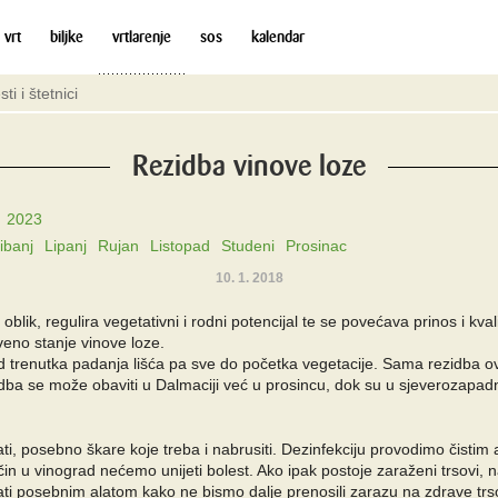
 vrt
biljke
vrtlarenje
sos
kalendar
sti i štetnici
Rezidba vinove loze
2023
ibanj
Lipanj
Rujan
Listopad
Studeni
Prosinac
10. 1. 2018
oblik, regulira vegetativni i rodni potencijal te se povećava prinos i k
eno stanje vinove loze.
d trenutka padanja lišća pa sve do početka vegetacije. Sama rezidba ov
a se može obaviti u Dalmaciji već u prosincu, dok su u sjeverozapadno
irati, posebno škare koje treba i nabrusiti. Dezinfekciju provodimo čis
in u vinograd nećemo unijeti bolest. Ako ipak postoje zaraženi trsovi, na
zati posebnim alatom kako ne bismo dalje prenosili zarazu na zdrave tr