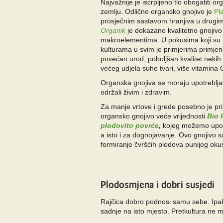
Najvažnije je iscrpljeno tlo obogatiti or
zemlju. Odlično organsko gnojivo je
Pl
prosječnim sastavom hranjiva u drugi
Organik
je dokazano kvalitetno gnojivo
makroelementima. U pokusima koji su na
kulturama u svim je primjerima primje
povećan urod, poboljšan kvalitet nekih 
većeg udjela suhe tvari, više vitamina 
Organska gnojiva se moraju upotrebljav
održali živim i zdravim.
Za manje vrtove i grede posebno je pr
organsko gnojivo veće vrijednosti
Bio P
plodovito povrće
,
kojeg možemo upotri
a isto i za dognojavanje. Ovo gnojivo sa
formiranje čvršćih plodova punijeg oku
Plodosmjena i dobri susjedi
Rajčica dobro podnosi samu sebe. Ipak
sadnje na isto mjesto. Pretkultura ne m