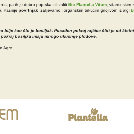
s, pa ih je dobro poprskati ili zaliti
Bio Plantella Vitom
, vitaminskim 
ka. Kasnije
povrtnjak
zalijevamo i organskim tekućim gnojivom iz algi
B
 bilje kao što je bosiljak. Posađen pokraj rajčice štiti je od štetn
e pokraj bosiljka imaju mnogo ukusnije plodove.
em Agro