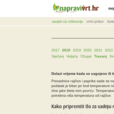
moj
savjeti za vrtlarenje
vrtni pribor
bole
2017
2018
2019
2020
2021
2022
Siječanj
Veljača
Ožujak
Travanj
Sv
Dolazi vrijeme kada se uzgojene ili
Presadnice rajčice i paprike sade se na 
podatak je bitan jer kod temperature n
čine jake štete tom povrću. Temperatura
potrebna viša temperatura od rajčice.
Kako pripremiti tlo za sadnju 