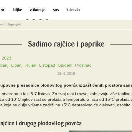
 vrt
biljke
vrtlarenje
sos
kalendar
sti i štetnici
Sadimo rajčice i paprike
2023
ibanj
Lipanj
Rujan
Listopad
Studeni
Prosinac
18. 4. 2018
 kupovne presadnice plodovitog povrća iz zaštićenih prostora sad
otvoreno u fazi 5-7 listova. Za svoj rast i razvoj zahtjevaju više topline
iže od 10°C njihov rast se prekida a temperatura niža od 15°C prekida 
 koja se dulje vrijeme zadrži na +5°C depresivno će djelovati, osobito na
rajčice i drugog plodovitog povrća