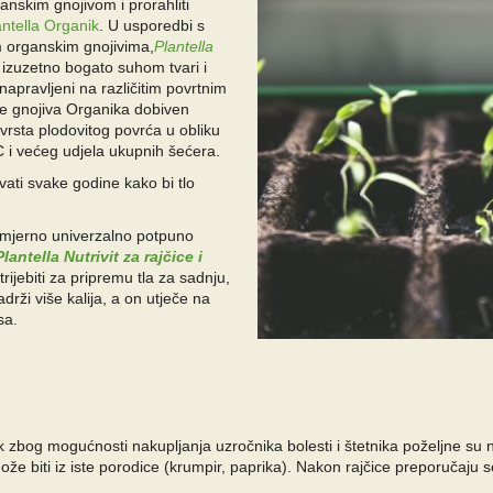
ganskim gnojivom i prorahliti
antella Organik
. U usporedbi s
m organskim gnojivima,
Plantella
 izuzetno bogato suhom tvari i
pravljeni na različitim povrtnim
ne gnojiva Organika dobiven
vrsta plodovitog povrća u obliku
C i većeg udjela ukupnih šećera.
ati svake godine kako bi tlo
imjerno univerzalno potpuno
lantella Nutrivit za rajčice i
jebiti za pripremu tla za sadnju,
drži više kalija, a on utječe na
sa.
 zbog mogućnosti nakupljanja uzročnika bolesti i štetnika poželjne su
ože biti iz iste porodice (krumpir, paprika). Nakon rajčice preporučaju