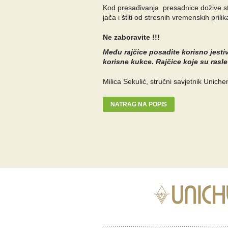
Kod presađivanja presadnice dožive stre
jača i štiti od stresnih vremenskih prili
Ne zaboravite !!!
Među rajčice posadite korisno jestivo
korisne kukce. Rajčice koje su rasl
Milica Sekulić, stručni savjetnik Unich
NATRAG NA POPIS