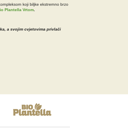
kompleksom koji biljke ekstremno brzo
io Plantella Vrtom
.
ika, a svojim cvjetovima privlači