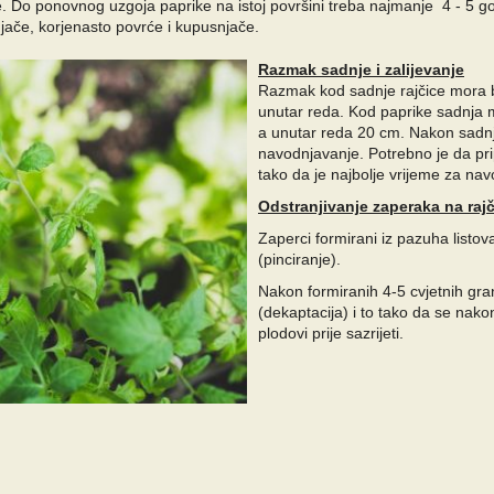
Do ponovnog uzgoja paprike na istoj površini treba najmanje 4 - 5 godi
irnjače, korjenasto povrće i kupusnjače.
Razmak sadnje i zalijevanje
Razmak kod sadnje rajčice mora 
unutar reda. Kod paprike sadnja 
a unutar reda 20 cm. Nakon sadnje
navodnjavanje. Potrebno je da pri
tako da je najbolje vrijeme za nav
Odstranjivanje zaperaka na rajč
Zaperci formirani iz pazuha listova
(pinciranje).
Nakon formiranih 4-5 cvjetnih gran
(dekaptacija) i to tako da se nakon
plodovi prije sazrijeti.