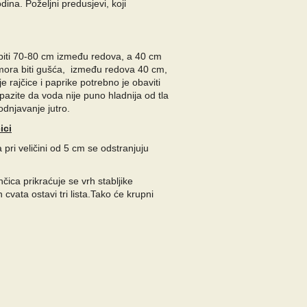
na. Poželjni predusjevi, koji
biti 70-80 cm između redova, a 40 cm
mora biti gušća, između redova 40 cm,
 rajčice i paprike potrebno je obaviti
pazite da voda nije puno hladnija od tla
odnjavanje jutro.
ici
 pri veličini od 5 cm se odstranjuju
čica prikraćuje se vrh stabljike
 cvata ostavi tri lista.Tako će krupni