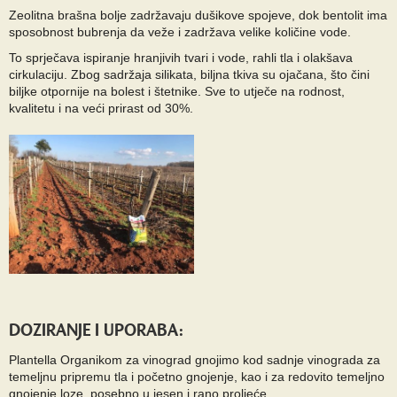
Zeolitna brašna bolje zadržavaju dušikove spojeve, dok bentolit ima
sposobnost bubrenja da veže i zadržava velike količine vode.
To sprječava ispiranje hranjivih tvari i vode, rahli tla i olakšava
cirkulaciju. Zbog sadržaja silikata, biljna tkiva su ojačana, što čini
biljke otpornije na bolest i štetnike. Sve to utječe na rodnost,
kvalitetu i na veći prirast od 30%.
DOZIRANJE I UPORABA:
Plantella Organikom za vinograd gnojimo kod sadnje vinograda za
temeljnu pripremu tla i početno gnojenje, kao i za redovito temeljno
gnojenje loze, posebno u jesen i rano proljeće.