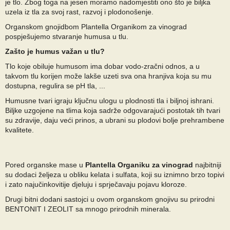
je tlo. Zbog toga na jesen moramo nadomjestiti ono što je biljka
uzela iz tla za svoj rast, razvoj i plodonošenje.
Organskom gnojidbom Plantella Organikom za vinograd
pospješujemo stvaranje humusa u tlu.
Zašto je humus važan u tlu?
Tlo koje obiluje humusom ima dobar vodo-zračni odnos, a u
takvom tlu korijen može lakše uzeti sva ona hranjiva koja su mu
dostupna, regulira se pH tla, ...
Humusne tvari igraju ključnu ulogu u plodnosti tla i biljnoj ishrani.
Biljke uzgojene na tlima koja sadrže odgovarajući postotak tih tvari
su zdravije, daju veći prinos, a ubrani su plodovi bolje prehrambene
kvalitete.
Pored organske mase u
Plantella Organiku za vinograd
najbitniji
su dodaci željeza u obliku kelata i sulfata, koji su iznimno brzo topivi
i zato najučinkovitije djeluju i sprječavaju pojavu kloroze.
Drugi bitni dodani sastojci u ovom organskom gnojivu su prirodni
BENTONIT I ZEOLIT sa mnogo prirodnih minerala.