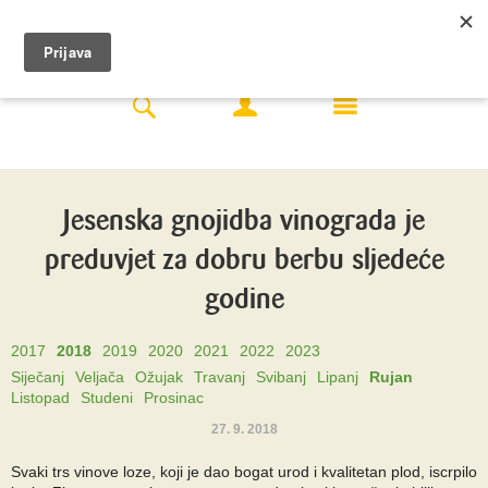
Jesenska gnojidba vinograda je
preduvjet za dobru berbu sljedeće
godine
2017
2018
2019
2020
2021
2022
2023
Siječanj
Veljača
Ožujak
Travanj
Svibanj
Lipanj
Rujan
Listopad
Studeni
Prosinac
27. 9. 2018
Svaki trs vinove loze, koji je dao bogat urod i kvalitetan plod, iscrpilo