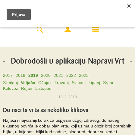
Dobrodošli u aplikaciju Napravi Vrt
2017
2018
2019
2020
2021
2022
2023
Siječanj
Veljača
Ožujak
Travanj
Svibanj
Lipanj
Srpanj
Kolovoz
Rujan
Listopad
13. 2. 2019
Do nacrta vrta sa nekoliko klikova
Najteži i najvažniji korak za uspješni uzgoj zdravog, domaćeg i
ukusnog povrća je dobar plan vrta, koji uzima u obzir broj potrebnih
biljka, udaljenost biljki kod sadnje, plodored, dobre susjede i