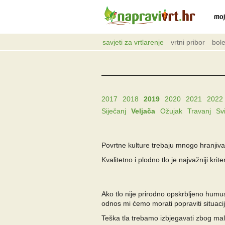
moj
savjeti za vrtlarenje
vrtni pribor
bole
2017
2018
2019
2020
2021
2022
Siječanj
Veljača
Ožujak
Travanj
Sv
Povrtne kulture trebaju mnogo hranjiva 
Kvalitetno i plodno tlo je najvažniji kr
Ako tlo nije prirodno opskrbljeno hum
odnos mi ćemo morati popraviti situaci
Teška tla trebamo izbjegavati zbog mal