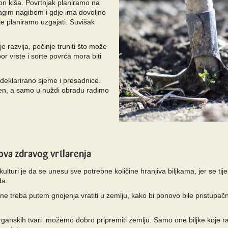
on kiša. Povrtnjak planiramo na
lagim nagibom i gdje ima dovoljno
oje planiramo uzgajati. Suvišak
je razvija, počinje truniti što može
bor vrste i sorte povrća mora biti
o i deklarirano sjeme i presadnice.
sen, a samo u nuždi obradu radimo
ova zdravog vrtlarenja
j kulturi je da se unesu sve potrebne količine hranjiva biljkama, jer se tij
oda.
ene treba putem gnojenja vratiti u zemlju, kako bi ponovo bile pristupa
anskih tvari možemo dobro pripremiti zemlju. Samo one biljke koje ras