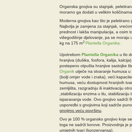
Organska gnojiva su stajnjak, peletiran
moramo ga dodati u velikim količinama ka
Moderna gnojiva kao što je peletirano 
Najbolja je zamjena za stajnjak, vrećo
prednost i lakša manipulacija, a osim to
višegodišnje djelovanje, pa se moraju 
2
kg na 175 m
Plantella Organika
.
Upotrebom
Plantella Organika
u tlo 
hranjiva (dušika, fosfora, kalija, kalcija
postepeno otpušta hranjive sastojke što
Organik
utječe na stvaranje humusa u tl
(bolji omjer vode i
zraka), veći kapacit
humusa, veću dostupnost hranjivih tvari
zemljišta, razgradnju ili inaktivaciju otr
,stabilizaciju enzima u tlu, stabilizacij
isparavanja vode. Ovo gnojivo
sadrži 9
usporedbi s gnojivima koji sadrže pun
gnojimo veću površinu
.
Ovo je 100 % organsko gnojivo koje se
toga ne sadrži korove. Proizvodnja je 
umjetnih tvari (konzervansa).