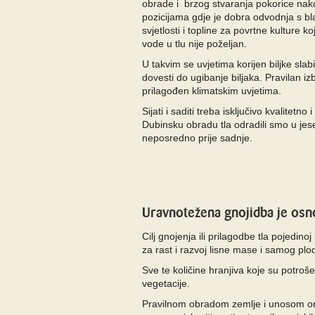
obrade i brzog stvaranja pokorice nak
pozicijama gdje je dobra odvodnja s b
svjetlosti i topline za povrtne kulture k
vode u tlu nije poželjan.
U takvim se uvjetima korijen biljke slabi
dovesti do ugibanje biljaka. Pravilan iz
prilagođen klimatskim uvjetima.
Sijati i saditi treba isključivo kvalitetn
Dubinsku obradu tla odradili smo u je
neposredno prije sadnje.
Uravnotežena gnojidba je osn
Cilj gnojenja ili prilagodbe tla pojedino
za rast i razvoj lisne mase i samog pl
Sve te količine hranjiva koje su potroš
vegetacije.
Pravilnom obradom zemlje i unosom org