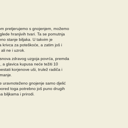
dom pretjerujemo s gnojenjem, možemo
glede hranjivih tvari. Ta se pomutnja
no stanje biljaka. U takvim je
 krivca za poteškoće, a zatim još i
ali ne i uzrok.
osnova zdravog uzgoja povrća, premda
 a glavica kupusa neće težiti 10
estati korjenove uši, trulež radiča i
i manje.
je uravnoteženo gnojenje samo djelić
 pored toga potrebno još puno drugih
a biljkama i prirodi.