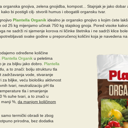
a organska gnojiva, zelena gnojidba, kompost... Stajnjak je jako dobar al
ko bi postigli cilj- stvorili humus i obogatili organsku tvar.
gnojivo
Plantella Organik
idealno je organsko gnojivo s kojim ćete lakše
m od 25 kg mijenjamo učinak 750 kg stajskog gnoja.
Pored visoke kakvoć
ga ne sadrži ni sjemenje korova ni ličinke štetnika i ne sadrži klice bol
upotrebljavati svake godine u preporučenoj količini koja je navedena n
dodajemo određene količine
).
Plantella Organik
u peletima
 je za biljku jako dobro.
Plantella
u, a to znači:
bolju strukturu tla
et zadržavanja vode, stvaranje
 za biljke, veću biološku aktivnost
ovnih tvari, neutralizaciju pH tla
u temperature tla i smanjenje
0 % suhe tvari, a to znači u
o manji %,
da manjom količinom
 samo termički obradi te zbog
potpuno prirodna, bez dodatka