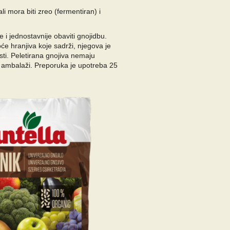
i mora biti zreo (fermentiran) i
 i jednostavnije obaviti gnojidbu.
e hranjiva koje sadrži, njegova je
esti. Peletirana gnojiva nemaju
a ambalaži. Preporuka je upotreba 25