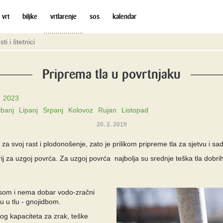
 vrt
biljke
vrtlarenje
sos
kalendar
sti i štetnici
Priprema tla u povrtnjaku
2023
ibanj
Lipanj
Srpanj
Kolovoz
Rujan
Listopad
20. 2. 2019
za svoj rast i plodonošenje, zato je prilikom pripreme tla za sjetvu i sa
iterij za uzgoj povrća. Za uzgoj povrća najbolja su srednje teška tla do
usom i nema dobar vodo-zračni
ju u tlu - gnojidbom.
og kapaciteta za zrak, teške