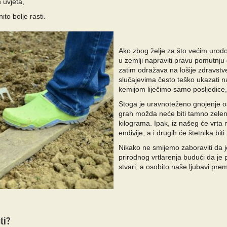
h uvjeta,
nito bolje rasti.
Ako zbog želje za što većim uro
u zemlji napraviti pravu pomutnju 
zatim odražava na lošije zdravstve
slučajevima često teško ukazati na
kemijom liječimo samo posljedice, 
Stoga je uravnoteženo gnojenje 
grah možda neće biti tamno zelen,
kilograma. Ipak, iz našeg će vrta n
endivije, a i drugih će štetnika bit
Nikako ne smijemo zaboraviti da 
prirodnog vrtlarenja budući da je
stvari, a osobito naše ljubavi prem
ti?