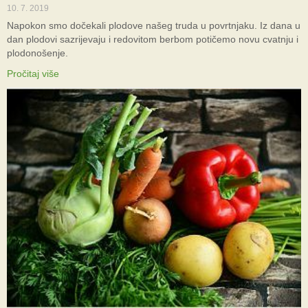
10. 7. 2019
Napokon smo dočekali plodove našeg truda u povrtnjaku. Iz dana u
dan plodovi sazrijevaju i redovitom berbom potičemo novu cvatnju i
plodonošenje.
Pročitaj više