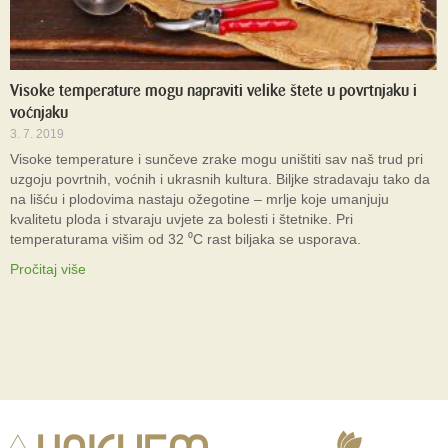
Visoke temperature mogu napraviti velike štete u povrtnjaku i
voćnjaku
3. 7. 2019
Visoke temperature i sunčeve zrake mogu uništiti sav naš trud pri
uzgoju povrtnih, voćnih i ukrasnih kultura. Biljke stradavaju tako da
na lišću i plodovima nastaju ožegotine – mrlje koje umanjuju
kvalitetu ploda i stvaraju uvjete za bolesti i štetnike. Pri
temperaturama višim od 32 ⁰C rast biljaka se usporava.
Pročitaj više