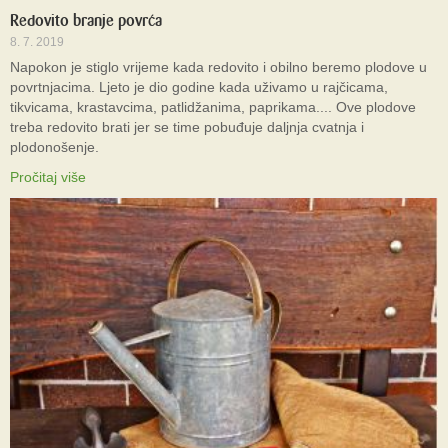
Redovito branje povrća
8. 7. 2019
Napokon je stiglo vrijeme kada redovito i obilno beremo plodove u
povrtnjacima. Ljeto je dio godine kada uživamo u rajčicama,
tikvicama, krastavcima, patlidžanima, paprikama.... Ove plodove
treba redovito brati jer se time pobuđuje daljnja cvatnja i
plodonošenje.
Pročitaj više