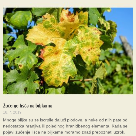
Žućenje lišća na biljkama
18. 7. 2019
Mnoge biljke su se iscrpile dajući plodove, a neke od njih pate od
nedostatka hranjiva ili pojedinog hranidbenog elementa. Kada se
pojavi žućenje lišća na biljkama moramo znati prepoznati uzrok.