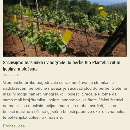
Sačuvajmo maslinike i vinograde do berbe Bio Plantella žutim
ljepljivim pločama
24. 7. 2019
Vremenske prilike pogodovale su razmnožavanju štetnika i u
nadolazećem periodu je najvažnije sačuvati plod do berbe. Štete na
maslini mogu nanijeti mnogi kukci i bolesti. Sreća je u tome da
samo mali broj štetnika i bolesti nanose velike štete. Važni štetnici
na maslini su maslinin moljac ,maslinina muha, svrdlaš, …a od
bolesti masline ističu se gljivične bolesti paunovo oko, olovna bolest
te bakterijska bolest rak masline.
Pročitaj više