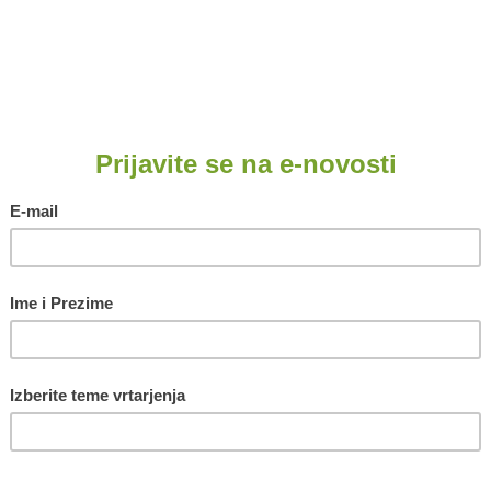
tvari, a to ćemo najlakše obaviti
la Organik K
jer sadrži čak 67 %
vu travu oko voćke i zatim posuti
a uzima travnjak, a više ostaje za
kako bi se gnojivo rastopilo u tlu.
i, kao što su fosfor (P) i kalij (K),
 kojima je potrebno dosta vremena
dine brinuli za organske tvari
mo pognojiti Plantella
ži veliku količinu kalija, fosfora,
Štetočine
Očekujemo da u krošnji bez listo
hraniti. Međutim, u tom je razdobl