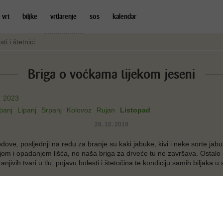
 vrt
biljke
vrtlarenje
sos
kalendar
sti i štetnici
Briga o voćkama tijekom jeseni
2023
banj
Lipanj
Srpanj
Kolovoz
Rujan
Listopad
28. 10. 2019
dove, posljednji na redu za branje su kaki jabuke, kivi i neke sorte j
jom i opadanjem lišća, no naša briga za drveće tu ne završava. Ostalo
anjivih tvari u tlu, pojavu bolesti i štetočina te kondiciju samih biljaka u
 redovito održavanje. U procesu
i i organske tvari. Jesen je