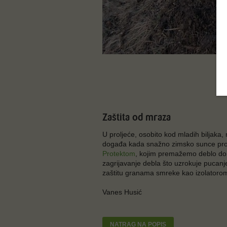
Zaštita od mraza
U proljeće, osobito kod mladih biljaka
događa kada snažno zimsko sunce probu
Protektom
, kojim premažemo deblo do 
zagrijavanje debla što uzrokuje pucanje
zaštitu granama smreke kao izolatorom.
Vanes Husić
NATRAG NA POPIS