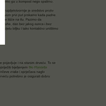
dlažemo ga u kompost nego spalimo.
a najdjelotvornije je sredstvo protiv
redstvom prvi put prskamo kada padne
e sve lišće na tlu. Pazimo da
ke suhe, dan bez jakog sunca i bez
 cijelu biljku i tako kontaktno uništimo
 pojavljuje i na starom drveću. To se
iječiti bijeljenjem
Bio Plantella
unčeve zrake i sprječava naglo
drveću potrebno je osigurati dobru