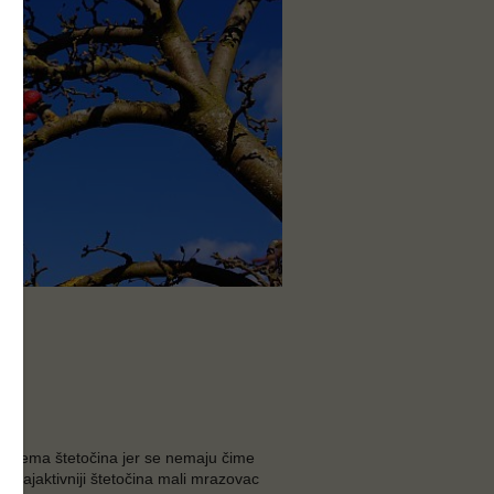
va nema štetočina jer se nemaju čime
ju najaktivniji štetočina mali mrazovac