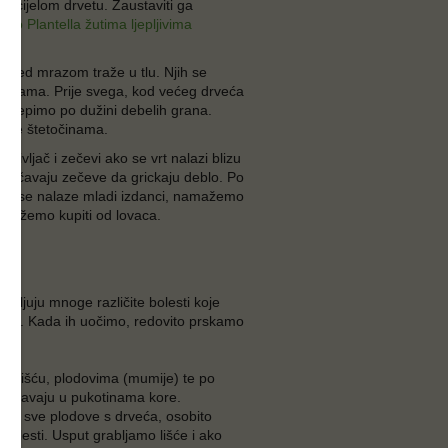
po cijelom drvetu. Zaustaviti ga
o
Bio Plantella žutima ljepljivima
 pred mrazom traže u tlu. Njih se
 trakama. Prije svega, kod većeg drveća
zalijepimo po dužini debelih grana.
pune štetočinama.
 divljač i zečevi ako se vrt nalazi blizu
rječavaju zečeve da grickaju deblo. Po
dje se nalaze mladi izdanci, namažemo
e možemo kupiti od lovaca.
vljuju mnoge različite bolesti koje
iljaka. Kada ih uočimo, redovito prskamo
S).
 na lišću, plodovima (mumije) te po
zimljavaju u pukotinama kore.
iti sve plodove s drveća, osobito
bolesti. Usput grabljamo lišće i ako