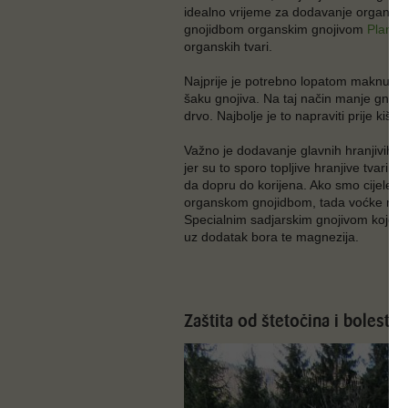
idealno vrijeme za dodavanje organskih 
gnojidbom organskim gnojivom
Plantel
organskih tvari.
Najprije je potrebno lopatom maknuti s
šaku gnojiva. Na taj način manje gnojiv
drvo. Najbolje je to napraviti prije kiše 
Važno je dodavanje glavnih hranjivih tvar
jer su to sporo topljive hranjive tvari
da dopru do korijena. Ako smo cijele go
organskom gnojidbom, tada voćke može
Specialnim sadjarskim gnojivom koje sadr
uz dodatak bora te magnezija.
Zaštita od štetočina i bolesti