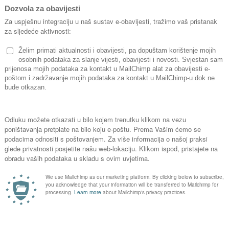
koji u hladnom periodu liježe jaja 
možemo tako da deblo oblijepim
pločama
.
Mnoge štetočine iz krošnje zaklon
također možemo riješiti ljepljivim
s debljim granama ljepljivu traku 
Iznenađujuće je kako se brzo na
Velik problem također predstavljaju
šume. Žičana ili drvena ograda sp
granama, osobito na vrhovima, g
sredstvo za odbijanje divljači koj
Bolesti
Tijekom godine na voćkama se poja
utječu na slab razvoj i zdravlje b
fitofarmaceutskim sredstvima (FF
Na kraju vegetacije bolesti ostaju
cijelom deblu i granama gdje pre
Najesen je potrebno obvezno uklon
mumije koje su osušene i leglo su 