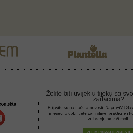
Želite biti uvijek u tijeku sa sv
zadacima?
kontaktu
Prijavite se na naše e-novosti: NapraviVrt Sa
mjesečno dobit ćete zanimljive, praktične i k
vrtlarenju na vaš mail.
ŽELIM PRIMATI E-VIJESTI