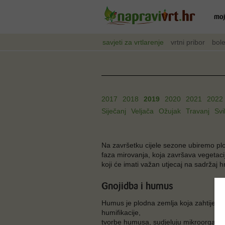
moj
savjeti za vrtlarenje
vrtni pribor
bole
2017
2018
2019
2020
2021
2022
Siječanj
Veljača
Ožujak
Travanj
Svi
Na završetku cijele sezone ubiremo plo
faza mirovanja, koja završava vegetaci
koji će imati važan utjecaj na sadržaj hr
Gnojidba i humus
Humus je plodna zemlja koja zahtijeva
humifikacije,
tvorbe humusa, sudjeluju mikroorganizm