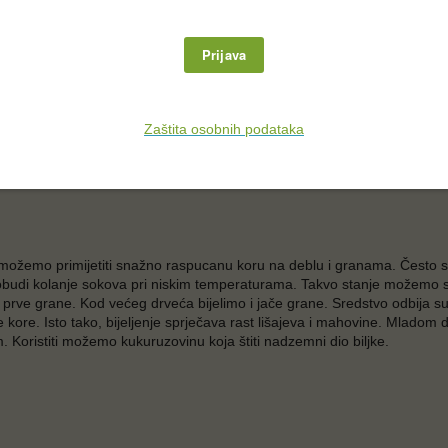
primijetimo da je zaraženo, ne o
Bio Plantella Cuprovin na bazi bakr
bolesti kojim prskamo drveće. S
oko 30 % lišća te drugi put kada j
temperatura bude iznad 5 °C, bilj
vjetra. Sredstvom dobro poprskamo
sve bolesti.
, možemo primijetiti snažno raspucanu koru na deblu i granama. Često se
di kolanje sokova pri niskim temperaturama. Takvo stanje možemo spr
prve grane. Kod većeg drveća bijelimo i jače grane. Sredstvo odbija s
 kore. Isto tako, bijeljenje sprječava rast lišajeva i mahovine. Mladom 
 Koristiti možemo kukuruzovinu koja štiti nadzemni dio biljke.