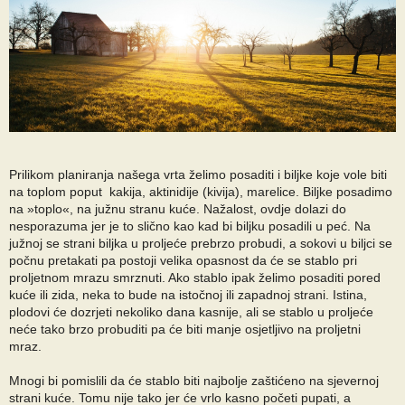
Prilikom planiranja našega vrta želimo posaditi i biljke koje vole biti
na toplom poput kakija, aktinidije (kivija), marelice. Biljke posadimo
na »toplo«, na južnu stranu kuće. Nažalost, ovdje dolazi do
nesporazuma jer je to slično kao kad bi biljku posadili u peć. Na
južnoj se strani biljka u proljeće prebrzo probudi, a sokovi u biljci se
počnu pretakati pa postoji velika opasnost da će se stablo pri
proljetnom mrazu smrznuti. Ako stablo ipak želimo posaditi pored
kuće ili zida, neka to bude na istočnoj ili zapadnoj strani. Istina,
plodovi će dozrjeti nekoliko dana kasnije, ali se stablo u proljeće
neće tako brzo probuditi pa će biti manje osjetljivo na proljetni
mraz.
Mnogi bi pomislili da će stablo biti najbolje zaštićeno na sjevernoj
strani kuće. Tomu nije tako jer će vrlo kasno početi pupati, a