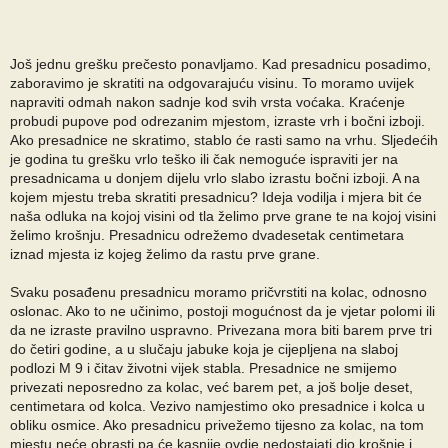
Još jednu grešku prečesto ponavljamo. Kad presadnicu posadimo,
zaboravimo je skratiti na odgovarajuću visinu. To moramo uvijek
napraviti odmah nakon sadnje kod svih vrsta voćaka. Kraćenje
probudi pupove pod odrezanim mjestom, izraste vrh i bočni izboji.
Ako presadnice ne skratimo, stablo će rasti samo na vrhu. Sljedećih
je godina tu grešku vrlo teško ili čak nemoguće ispraviti jer na
presadnicama u donjem dijelu vrlo slabo izrastu bočni izboji. A na
kojem mjestu treba skratiti presadnicu? Ideja vodilja i mjera bit će
naša odluka na kojoj visini od tla želimo prve grane te na kojoj visini
želimo krošnju. Presadnicu odrežemo dvadesetak centimetara
iznad mjesta iz kojeg želimo da rastu prve grane.
Svaku posađenu presadnicu moramo pričvrstiti na kolac, odnosno
oslonac. Ako to ne učinimo, postoji mogućnost da je vjetar polomi ili
da ne izraste pravilno uspravno. Privezana mora biti barem prve tri
do četiri godine, a u slučaju jabuke koja je cijepljena na slaboj
podlozi M 9 i čitav životni vijek stabla. Presadnice ne smijemo
privezati neposredno za kolac, već barem pet, a još bolje deset,
centimetara od kolca. Vezivo namjestimo oko presadnice i kolca u
obliku osmice. Ako presadnicu privežemo tijesno za kolac, na tom
mjestu neće obrasti pa će kasnije ovdje nedostajati dio krošnje i