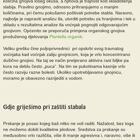
količina gnojiva lošeg okusa, a njihova je trajnost kod skladištenja
slabija. Pravilno gnojimo, odnosno prihranjujemo u manjim
količinama, pri čemu pokušamo poštivati potrebe stabla. Naravno,
najbolje je napraviti analizu tla, utvrditi potrebu za hranjivima i tek u
skladu s rezultatima analize tla voćnjak pognojiti odgovarajućim
gnojivom. Općenito se preporuča primjena organskog gnojiva
produženog djelovanja
Plantella organik
.
Veliku grešku čine poljoprivrednici pri opskrbi svog travnatog
voćnjaka kad voćnjak zaliju gnojnicom, koja je vrlo koncentrirano
dušično gnojivo. Na taj se način pretjerano aktivira rast biljke pa
kora na deblu često „puca“. Na tim se pukotinama kasnije vrlo
često razviju razne bolesti. Ukoliko upotrebljavamo gnojnicu,
moramo je obavezno razrijediti s vodom.
Gdje griješimo pri zaštiti stabala
Prskanje je posao kojeg baš nitko ne voli raditi. Nažalost, bez toga
ne možemo dobiti kvalitetne plodove. Sredstva za prskanje su
međusobno vrlo različita, više ili manje agresivna i, naravno, više ili