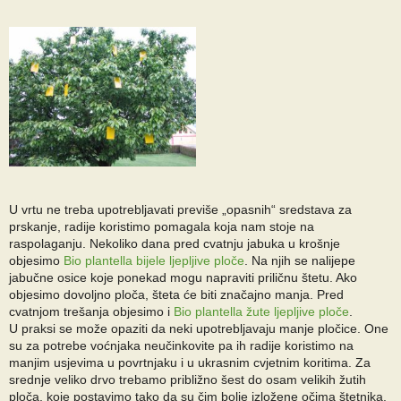
U vrtu ne treba upotrebljavati previše „opasnih“ sredstava za
prskanje, radije koristimo pomagala koja nam stoje na
raspolaganju. Nekoliko dana pred cvatnju jabuka u krošnje
objesimo
Bio plantella bijele ljepljive ploče
. Na njih se nalijepe
jabučne osice koje ponekad mogu napraviti priličnu štetu. Ako
objesimo dovoljno ploča, šteta će biti značajno manja. Pred
cvatnjom trešanja objesimo i
Bio plantella žute ljepljive ploče
.
U praksi se može opaziti da neki upotrebljavaju manje pločice. One
su za potrebe voćnjaka neučinkovite pa ih radije koristimo na
manjim usjevima u povrtnjaku i u ukrasnim cvjetnim koritima. Za
srednje veliko drvo trebamo približno šest do osam velikih žutih
ploča, koje postavimo tako da su čim bolje izložene očima štetnika.