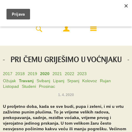
PRI ČEMU GRIJEŠIMO U VOĆNJAKU
2017
2018
2019
2020
2021
2022
2023
Ožujak
Travanj
Svibanj
Lipanj
Srpanj
Kolovoz
Rujan
Listopad
Studeni
Prosinac
1. 4. 2020
U proljetno doba, kada se sve budi, pupa i zeleni, i mi u vrtu
zaživimo punim plućima. To je vrijeme velikih radova,
prekopavanja, sadnje, rezidbe voćaka, vrijeme prvog i
vjerojatno jedinog prskanja. U tom velikom žaru često
nesvjesno počinimo kakvu veću ili manju pogrešku. Većinom