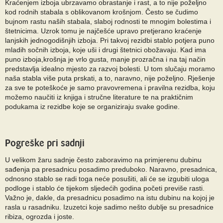
Kraćenjem izboja ubrzavamo obrastanje i rast, a to nije poželjno
kod rodnih stabala s oblikovanom krošnjom. Često se čudimo
bujnom rastu naših stabala, slaboj rodnosti te mnogim bolestima i
štetnicima. Uzrok tomu je najčešće upravo pretjerano kraćenje
lanjskih jednogodišnjih izboja. Pri takvoj rezidbi stablo potjera puno
mladih sočnih izboja, koje uši i drugi štetnici obožavaju. Kad ima
puno izboja,krošnja je vrlo gusta, manje prozračna i na taj način
predstavlja idealno mjesto za razvoj bolesti. U tom slučaju moramo
naša stabla više puta prskati, a to, naravno, nije poželjno. Rješenje
za sve te poteškoće je samo pravovremena i pravilna rezidba, koju
možemo naučiti iz knjiga i stručne literature te na praktičnim
podukama iz rezidbe koje se organiziraju svake godine.
Pogreške pri sadnji
U velikom žaru sadnje često zaboravimo na primjerenu dubinu
sađenja pa presadnicu posadimo preduboko. Naravno, presadnica,
odnosno stablo se radi toga neće posušiti, ali će se izgubiti uloga
podloge i stablo će tijekom sljedećih godina početi previše rasti.
Važno je, dakle, da presadnicu posadimo na istu dubinu na kojoj je
rasla u rasadniku. Izuzetci koje sadimo nešto dublje su presadnice
ribiza, ogrozda i joste.