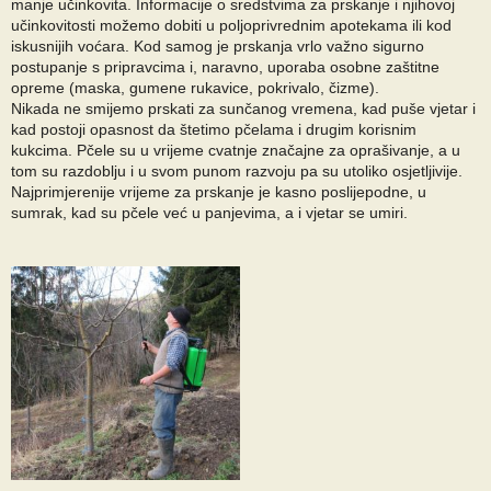
manje učinkovita. Informacije o sredstvima za prskanje i njihovoj
učinkovitosti možemo dobiti u poljoprivrednim apotekama ili kod
iskusnijih voćara. Kod samog je prskanja vrlo važno sigurno
postupanje s pripravcima i, naravno, uporaba osobne zaštitne
opreme (maska, gumene rukavice, pokrivalo, čizme).
Nikada ne smijemo prskati za sunčanog vremena, kad puše vjetar i
kad postoji opasnost da štetimo pčelama i drugim korisnim
kukcima. Pčele su u vrijeme cvatnje značajne za oprašivanje, a u
tom su razdoblju i u svom punom razvoju pa su utoliko osjetljivije.
Najprimjerenije vrijeme za prskanje je kasno poslijepodne, u
sumrak, kad su pčele već u panjevima, a i vjetar se umiri.