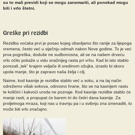
su to mali previdi koji se mogu zanemariti, ali ponekad mogu
biti i vrlo štetni.
Greške pri rezidbi
Rezidba voćaka prvi je posao kojeg obavljamo što ranije za lijepoga
vremena, često već u siječnju odmah nakon Nove godine. To je već
prva pogreška, doduše ne sudbonosna, ali se na našem drveću
vrlo očito pokaže u vidu snažnijeg rasta pri vrhu. Kad bi isto stablo
porezali „tek“ krajem veljače ili sredinom ožujka, izraslo bi skoro
upola manje, što je zapravo naša želja i cilj.
Naime, kod kasnije je rezidbe stablo već u soku, a na taj način
odrežemo višak sokova, odnosno hrane, što se na kasnijem rastu
te količini i kakvoći uroda ne poznaje. Kod kasnije rezidbe stablo će
manje rasti, a propupat će barem tri do četiri dana kasnije. Za
proljetnoga mraza, koji nas u travnju pa i u svibnju zna iznenaditi, to
može biti vrlo značajno.