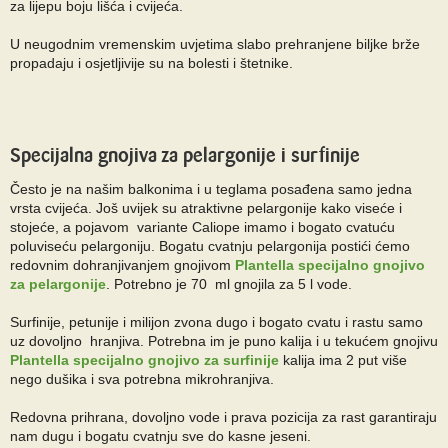
za lijepu boju lišća i cvijeća.
U neugodnim vremenskim uvjetima slabo prehranjene biljke brže
propadaju i osjetljivije su na bolesti i štetnike.
Specijalna gnojiva za pelargonije i surfinije
Često je na našim balkonima i u teglama posađena samo jedna
vrsta cvijeća. Još uvijek su atraktivne pelargonije kako viseće i
stojeće, a pojavom variante Caliope imamo i bogato cvatuću
poluviseću pelargoniju. Bogatu cvatnju pelargonija postići ćemo
redovnim dohranjivanjem gnojivom
Plantella specijalno gnojivo
za pelargonije
. Potrebno je 70 ml gnojila za 5 l vode.
Surfinije, petunije i milijon zvona dugo i bogato cvatu i rastu samo
uz dovoljno hranjiva. Potrebna im je puno kalija i u tekućem gnojivu
Plantella specijalno gnojivo za surfinije
kalija ima 2 put više
nego dušika i sva potrebna mikrohranjiva.
Redovna prihrana, dovoljno vode i prava pozicija za rast garantiraju
nam dugu i bogatu cvatnju sve do kasne jeseni.