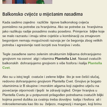
Balkonsko cvijeće u miješanim nasadima
Kada sadimo zajedno različite tipove balkonskog cvijeća
pomislimo na potrebe za hranjivima. Ako se potrebe za hranjivima
jako razlikuju radije posadimo svaku posebno. Primjerice biljke koje
se malo razrastu i imaju sitne cvjetiće u kombinaciji za zmajevom
begonijom nemaju mogućnosti razvoja jer će begonija zbog velikih
potreba i agresivnije rasti iscrpiti sva hranjiva i vodu.
Tegle zasađene samo zelenim strukturnim biljkama dohranjujemo
gnojivom na osnovi algi i vitamina
Plantella List
. Nasad cvatućih
balkonskih dohranjujemo gnojivom s više fosfora i kalija
Plantella
Cvet
.
Ako su u istoj tegli cvatuće i zelene biljke što je sve češći slučaj,
redovno dohranjujemo gnojivom Plantella Cvet. Gnojivo je bogato
vitaminima iz B skupine i morskim algama koji zajedno utječu na
povećanje otpornosti i ljepši te zdraviji izgled. Omjer hranjiva u
Plantella Cvetu je u potpunosti prilagođen potrebama cvatućih biljki
kojima pored dušika za cvatnju treba dovoljno kalija i fosfora ali i
mikroelemenata kao što su željezo, magnezij i mangan, koji brinu