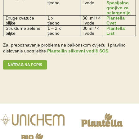
tjedno
l vode
Specijalno
gnojivo za
pelargonije
Druge cvatuće
1 x
30
ml / 4
Plantella
biljke
tjedno
l vode
Cvet
Strukturne zelene
1 – 2 x
30 ml / 4
Plantella
biljke
tjedno
l vode
List
Za prepoznavanje problema na balkonskom cvijeću i pravilno
djelovanje upotrijebite
Plantellin slikovni vodič SOS
.
NATRAG NA POPIS