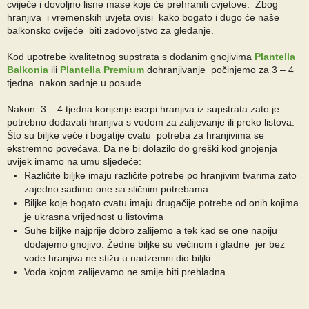
cvijeće i dovoljno lisne mase koje će prehraniti cvjetove. Zbog
hranjiva i vremenskih uvjeta ovisi kako bogato i dugo će naše
balkonsko cvijeće biti zadovoljstvo za gledanje.
Kod upotrebe kvalitetnog supstrata s dodanim gnojivima
Plantella
Balkonia
ili
Plantella Premium
dohranjivanje počinjemo za 3 – 4
tjedna nakon sadnje u posude.
Nakon 3 – 4 tjedna korijenje iscrpi hranjiva iz supstrata zato je
potrebno dodavati hranjiva s vodom za zalijevanje ili preko listova.
Što su biljke veće i bogatije cvatu potreba za hranjivima se
ekstremno povećava. Da ne bi dolazilo do greški kod gnojenja
uvijek imamo na umu sljedeće:
Različite biljke imaju različite potrebe po hranjivim tvarima zato
zajedno sadimo one sa sličnim potrebama
Biljke koje bogato cvatu imaju drugačije potrebe od onih kojima
je ukrasna vrijednost u listovima
Suhe biljke najprije dobro zalijemo a tek kad se one napiju
dodajemo gnojivo. Žedne biljke su većinom i gladne jer bez
vode hranjiva ne stižu u nadzemni dio biljki
Voda kojom zalijevamo ne smije biti prehladna