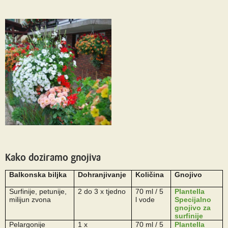
Kako doziramo gnojiva
Balkonska biljka
Dohranjivanje
Količina
Gnojivo
Surfinije, petunije,
2 do 3 x tjedno
70 ml / 5
Plantella
milijun zvona
l vode
Specijalno
gnojivo za
surfinije
Pelargonije
1 x
70 ml / 5
Plantella