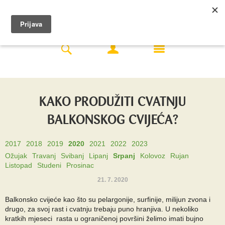
KAKO PRODUŽITI CVATNJU
BALKONSKOG CVIJEĆA?
2017
2018
2019
2020
2021
2022
2023
Ožujak
Travanj
Svibanj
Lipanj
Srpanj
Kolovoz
Rujan
Listopad
Studeni
Prosinac
21. 7. 2020
Balkonsko cvijeće kao što su pelargonije, surfinije, milijun zvona i
drugo, za svoj rast i cvatnju trebaju puno hranjiva. U nekoliko
kratkih mjeseci rasta u ograničenoj površini želimo imati bujno