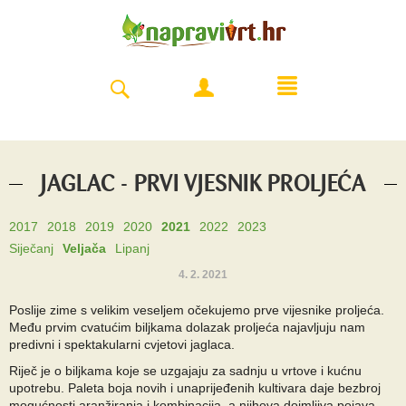
JAGLAC - PRVI VJESNIK PROLJEĆA
2017
2018
2019
2020
2021
2022
2023
Siječanj
Veljača
Lipanj
4. 2. 2021
Poslije zime s velikim veseljem očekujemo prve vijesnike proljeća.
Među prvim cvatućim biljkama dolazak proljeća najavljuju nam
predivni i spektakularni cvjetovi jaglaca.
Riječ je o biljkama koje se uzgajaju za sadnju u vrtove i kućnu
upotrebu. Paleta boja novih i unaprijeđenih kultivara daje bezbroj
mogućnosti aranžiranja i kombinacija, a njihova dojmljiva pojava