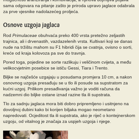
sama odgovara na pitanje zašto je priroda upravo jaglace odabrala
za prve vjesnike nadolazećeg proljeća.
Osnove uzgoja jaglaca
Rod
Primulaceae
obuhvaća preko 400 vrsta pretežno zeljastih
trajnica, ali i drvenastih, vazdazelenih vrsta. Kultivari koji se danas
nude na tržištu mahom su F1 hibridi čija se cvatnja, ovisno o sorti,
kreće od kraja kolovoza pa sve do travnja.
Pored toga, pojedine se sorte razlikuju i veličinom cvijeta, a među
velikocvjetnim posebice se ističu Gessi, Tiara i Trento.
Biljke se najčešće uzgajaju u posudama promjera 10 cm, a nakon
osnovnog uzgoja presađuju se u tlo ili posude sa supstratom za
kućni uzgoj. Prilikom presađivanja važno je voditi računa da
nadzemni dio biljke ostane iznad razine tla ili supstrata.
Tlo za sadnju jaglaca mora biti dobro pripremljeno i usitnjeno na
dovoljnoj dubini kako bi korijen biljaka mogao neometano
napredovati. Ocjeditost tla ili supstrata, ako je riječ o kontejnerskom
uzgoju, od vitalnog je značaja za uspjeh uzgoja i njege.