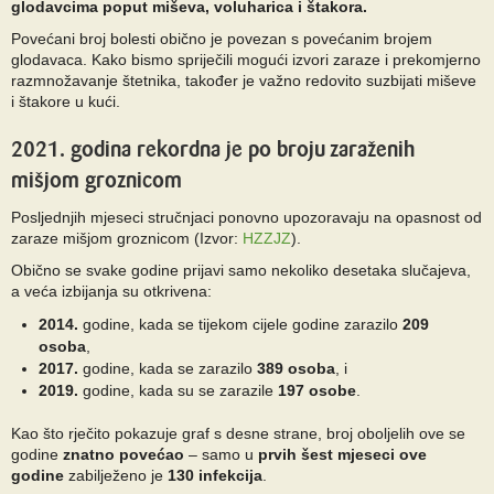
glodavcima poput miševa, voluharica i štakora.
Povećani broj bolesti obično je povezan s povećanim brojem
glodavaca. Kako bismo spriječili mogući izvori zaraze i prekomjerno
razmnožavanje štetnika, također je važno redovito suzbijati miševe
i štakore u kući.
2021. godina rekordna je po broju zaraženih
mišjom groznicom
Posljednjih mjeseci stručnjaci ponovno upozoravaju na opasnost od
zaraze mišjom groznicom (Izvor:
HZZJZ
).
Obično se svake godine prijavi samo nekoliko desetaka slučajeva,
a veća izbijanja su otkrivena:
2014.
godine, kada se tijekom cijele godine zarazilo
209
osoba
,
2017.
godine, kada se zarazilo
389 osoba
, i
2019.
godine, kada su se zarazile
197 osobe
.
Kao što rječito pokazuje graf s desne strane, broj oboljelih ove se
godine
znatno povećao
– samo u
prvih šest mjeseci ove
godine
zabilježeno je
130 infekcija
.