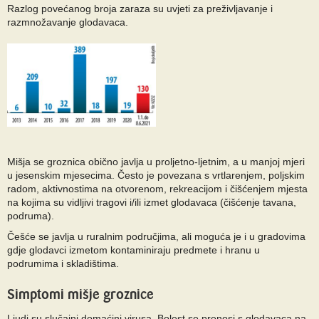
Razlog povećanog broja zaraza su uvjeti za preživljavanje i
razmnožavanje glodavaca.
Mišja se groznica obično javlja u proljetno-ljetnim, a u manjoj mjeri
u jesenskim mjesecima. Često je povezana s vrtlarenjem, poljskim
radom, aktivnostima na otvorenom, rekreacijom i čišćenjem mjesta
na kojima su vidljivi tragovi i/ili izmet glodavaca (čišćenje tavana,
podruma).
Češće se javlja u ruralnim područjima, ali moguća je i u gradovima
gdje glodavci izmetom kontaminiraju predmete i hranu u
podrumima i skladištima.
Simptomi mišje groznice
Ljudi su slučajni domaćini virusa. Bolest se prenosi s glodavaca na