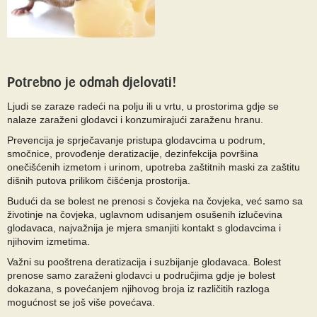
Potrebno je odmah djelovati!
Ljudi se zaraze radeći na polju ili u vrtu, u prostorima gdje se
nalaze zaraženi glodavci i konzumirajući zaraženu hranu.
Prevencija je sprječavanje pristupa glodavcima u podrum,
smočnice, provođenje deratizacije, dezinfekcija površina
onečišćenih izmetom i urinom, upotreba zaštitnih maski za zaštitu
dišnih putova prilikom čišćenja prostorija.
Budući da se bolest ne prenosi s čovjeka na čovjeka, već samo sa
životinje na čovjeka, uglavnom udisanjem osušenih izlučevina
glodavaca, najvažnija je mjera smanjiti kontakt s glodavcima i
njihovim izmetima.
Važni su pooštrena deratizacija i suzbijanje glodavaca. Bolest
prenose samo zaraženi glodavci u područjima gdje je bolest
dokazana, s povećanjem njihovog broja iz različitih razloga
mogućnost se još više povećava.