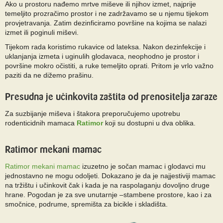
Ako u prostoru nađemo mrtve miševe ili njihov izmet, najprije
temeljito prozračimo prostor i ne zadržavamo se u njemu tijekom
provjetravanja. Zatim dezinficiramo površine na kojima se nalazi
izmet ili poginuli miševi.
Tijekom rada koristimo rukavice od lateksa. Nakon dezinfekcije i
uklanjanja izmeta i uginulih glodavaca, neophodno je prostor i
površine mokro očistiti, a ruke temeljito oprati. Pritom je vrlo važno
paziti da ne dižemo prašinu.
Presudna je učinkovita zaštita od prenositelja zaraze
Za suzbijanje miševa i štakora preporučujemo upotrebu
rodenticidnih mamaca
Ratimor
koji su dostupni u dva oblika.
Ratimor mekani mamac
Ratimor mekani mamac
izuzetno je sočan mamac i glodavci mu
jednostavno ne mogu odoljeti. Dokazano je da je najjestiviji mamac
na tržištu i učinkovit čak i kada je na raspolaganju dovoljno druge
hrane. Pogodan je za sve unutarnje –stambene prostore, kao i za
smočnice, podrume, spremišta za bicikle i skladišta.