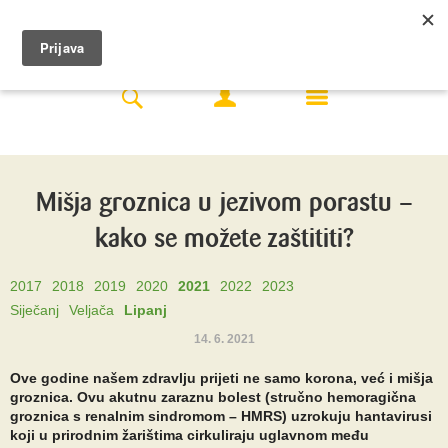
Mišja groznica u jezivom porastu –
kako se možete zaštititi?
2017
2018
2019
2020
2021
2022
2023
Siječanj
Veljača
Lipanj
14. 6. 2021
Ove godine našem zdravlju prijeti ne samo korona, već i mišja
groznica. Ovu akutnu zaraznu bolest (stručno hemoragična
groznica s renalnim sindromom – HMRS) uzrokuju hantavirusi
koji u prirodnim žarištima cirkuliraju uglavnom među