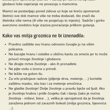
glodavci loše osjećanje ne povezuju s mamcima.
Mamci se postavljaju pored zidova uz koje se kreću spomenuti
štetnici sve dok mamce više ne treba dodavati, što znači da
štetnika više nema (ili više ne posjećuju to mjesto). Sadrže i gorko
averzivno sredstvo koje izaziva povraćanje prilikom gutanja.
Kako vas mišja groznica ne bi iznenadila:
Pravilno zaštitite svu hranu odnosno čuvajte ju na višim
policama.
Ne bacajte hranu i ostatke u običnu kantu za smeće jer to može
privući mnoge životinje i glodavce.
Ne dirajte mrtve životinje - ako ih pronađete.
Ne pijte vodu s izvora u prirodi.
Ne ležite na golom tlu.
Za vrlo prašnjave radove (piljenje drva, metenje, ...) koristite
zaštitnu masku, istu kao i za metenje smočnica.
Ne gladite životinje! Divlje životinje u pravilu bježe od ljudi. Ako
je životinja hrabra i priđe čovjeku čak i danju (iako je noćna
životinja - miševi, lisice ...), velika je vjerojatnost da je životinja
zaražena jednom od zaraznih bolesti (mišja groznica, bjesnoća
...).