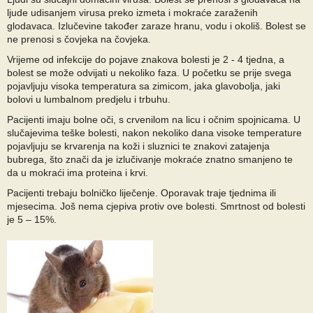
ljude udisanjem virusa preko izmeta i mokraće zaraženih
glodavaca. Izlučevine također zaraze hranu, vodu i okoliš. Bolest se
ne prenosi s čovjeka na čovjeka.
Vrijeme od infekcije do pojave znakova bolesti je 2 - 4 tjedna, a
bolest se može odvijati u nekoliko faza. U početku se prije svega
pojavljuju visoka temperatura sa zimicom, jaka glavobolja, jaki
bolovi u lumbalnom predjelu i trbuhu.
Pacijenti imaju bolne oči, s crvenilom na licu i očnim spojnicama. U
slučajevima teške bolesti, nakon nekoliko dana visoke temperature
pojavljuju se krvarenja na koži i sluznici te znakovi zatajenja
bubrega, što znači da je izlučivanje mokraće znatno smanjeno te
da u mokraći ima proteina i krvi.
Pacijenti trebaju bolničko liječenje. Oporavak traje tjednima ili
mjesecima. Još nema cjepiva protiv ove bolesti. Smrtnost od bolesti
je 5 – 15%.