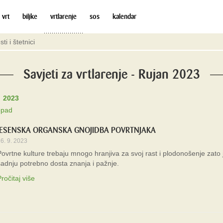
 vrt
biljke
vrtlarenje
sos
kalendar
sti i štetnici
Savjeti za vrtlarenje - Rujan 2023
2023
opad
JESENSKA ORGANSKA GNOJIDBA POVRTNJAKA
6. 9. 2023
Povrtne kulture trebaju mnogo hranjiva za svoj rast i plodonošenje zato j
sadnju potrebno dosta znanja i pažnje.
ročitaj više