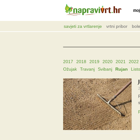
moj
savjeti za vrtlarenje
vrtni pribor
bole
2017
2018
2019
2020
2021
2022
Ožujak
Travanj
Svibanj
Rujan
List
2
P