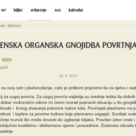
 vrt
biljke
vrtlarenje
sos
kalendar
sti i štetnici
SENSKA ORGANSKA GNOJIDBA POVRTNJ
2023
opad
26. 9. 2023
za svoj rast i plodonošenje, zato je prilikom pripreme tla za sjetvu i sa
iterij za uzgoj povrća. Za uzgoj povrća najbolja su srednje teška tla dobr
obar vodozračni odnos mi ćemo morati popraviti situaciju u tlu-gnojid
brade i brzog stvaranja pokorice nakon kiša. Povrtnjak planiramo na p
tlosti i topline za povrtne kulture koje planiramo uzgajati. Suvišak vode
počinje trunuti što može dovesti do ugibanje biljaka. Pravilan izbor vrste 
ba isključivo kvalitetno i deklarirano sjeme i presadnice. Dubinsku obradu
sadnje.