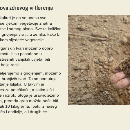
ova zdravog vrtlarenja
j kulturi je da se unesu sve
r se tijekom vegetacije znatna
 mase i samog ploda. Sve te količine
gnojenja vratiti u zemlju, kako bi
kom sljedeće vegetacije.
rganskih tvari možemo dobro
 rastu ili su posađene u
stresnih vanjskih uvjeta, biti
bolje rasti.
retjerujemo s gnojenjem, možemo
 hranjivih tvari. Ta se pomutnja
anje biljaka. U takvim je
ca za poteškoće, a zatim još i
ne i uzrok. Stoga je uravnoteženo
a, premda grah možda neće biti
iti 10 kilograma. Ipak, iz našeg
ča i endivije, a i drugih će