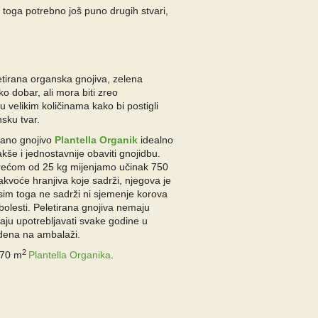
 toga potrebno još puno drugih stvari,
etirana organska gnojiva, zelena
ko dobar, ali mora biti zreo
 velikim količinama kako bi postigli
nsku tvar.
rano gnojivo
Plantella Organik
idealno
kše i jednostavnije obaviti gnojidbu.
 vrećom od 25 kg mijenjamo učinak 750
kvoće hranjiva koje sadrži, njegova je
osim toga ne sadrži ni sjemenje korova
e bolesti. Peletirana gnojiva nemaju
aju upotrebljavati svake godine u
vedena na ambalaži.
2
170 m
Plantella Organika
.