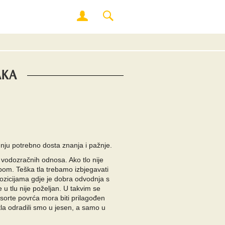
AKA
dnju potrebno dosta znanja i pažnje.
ih vodozračnih odnosa. Ako tlo nije
bom. Teška tla trebamo izbjegavati
ozicijama gdje je dobra odvodnja s
 u tlu nije poželjan. U takvim se
i sorte povrća mora biti prilagođen
 tla odradili smo u jesen, a samo u