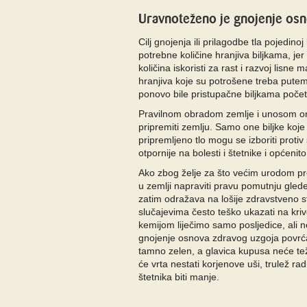
Uravnoteženo je gnojenje osn
Cilj gnojenja ili prilagodbe tla pojedino
potrebne količine hranjiva biljkama, je
količina iskoristi za rast i razvoj lisne
hranjiva koje su potrošene treba putem 
ponovo bile pristupačne biljkama počet
Pravilnom obradom zemlje i unosom o
pripremiti zemlju. Samo one biljke koje
pripremljeno tlo mogu se izboriti protiv 
otpornije na bolesti i štetnike i općenito 
Ako zbog želje za što većim urodom p
u zemlji napraviti pravu pomutnju glede
zatim odražava na lošije zdravstveno st
slučajevima često teško ukazati na kriv
kemijom liječimo samo posljedice, ali 
gnojenje osnova zdravog uzgoja povrć
tamno zelen, a glavica kupusa neće tež
će vrta nestati korjenove uši, trulež radi
štetnika biti manje.