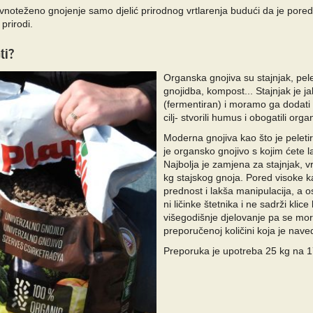
vnoteženo gnojenje samo djelić prirodnog vrtlarenja budući da je pored
 prirodi.
ti?
Organska gnojiva su stajnjak, pel
gnojidba, kompost... Stajnjak je ja
(fermentiran) i moramo ga dodati u
cilj-
stvorili humus i obogatili orga
Moderna gnojiva kao što je peleti
je organsko gnojivo s kojim ćete la
Najbolja je zamjena za stajnjak,
kg stajskog gnoja.
Pored visoke ka
prednost i lakša manipulacija, a 
ni ličinke štetnika i ne sadrži klic
višegodišnje djelovanje pa se mor
preporučenoj količini koja je na
Preporuka je upotreba 25 kg na 