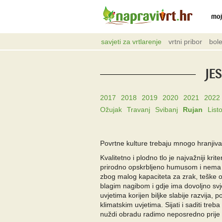
moj
savjeti za vrtlarenje
vrtni pribor
bole
JE
2017
2018
2019
2020
2021
2022
Ožujak
Travanj
Svibanj
Rujan
List
Povrtne kulture trebaju mnogo hranjiva 
Kvalitetno i plodno tlo je najvažniji kr
prirodno opskrbljeno humusom i nema d
zbog malog kapaciteta za zrak, teške o
blagim nagibom i gdje ima dovoljno svje
uvjetima korijen biljke slabije razvija, 
klimatskim uvjetima. Sijati i saditi tre
nuždi obradu radimo neposredno prije 