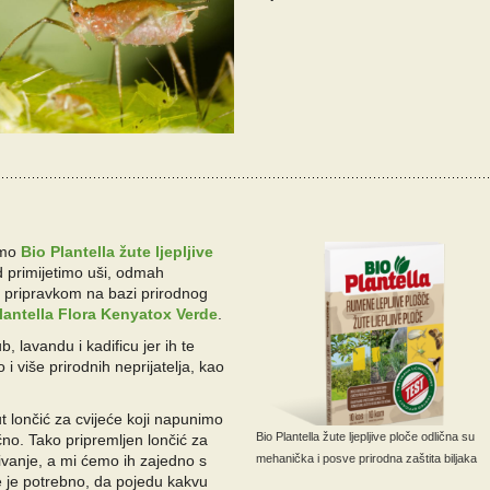
imo
Bio Plantella žute ljepljive
ad primijetimo uši, odmah
m pripravkom na bazi prirodnog
lantella Flora Kenyatox Verde
.
, lavandu i kadificu jer ih te
o i više prirodnih neprijatelja, kao
lončić za cvijeće koji napunimo
Bio Plantella žute ljepljive ploče odlična su
no. Tako pripremljen lončić za
rivanje, a mi ćemo ih zajedno s
mehanička i posve prirodna zaštita biljaka
e je potrebno, da pojedu kakvu