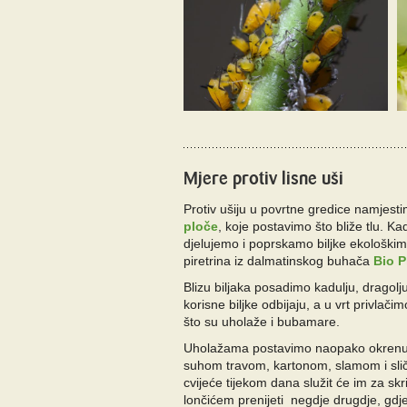
Mjere protiv lisne uši
Protiv ušiju u povrtne gredice namjest
ploče
, koje postavimo što bliže tlu. K
djelujemo i poprskamo biljke ekološki
piretrina iz dalmatinskog buhača
Bio P
Blizu biljaka posadimo kadulju, dragoljub
korisne biljke odbijaju, a u vrt privlačim
što su uholaže i bubamare.
Uholažama postavimo naopako okrenut 
suhom travom, kartonom, slamom i slič
cvijeće tijekom dana služit će im za sk
lončićem prenijeti negdje drugdje, gdj