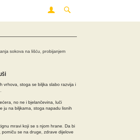
anja sokova na lišću, probijanjem
uši
ih vrhova, stoga se biljka slabo razvija i
a.
ećera, no ne i bjelančevina, luči
e ju na biljkama, stoga napadu lisnih
ignu mravi koji se s njom hrane. Da bi
u, pomiču se na druge, zdrave dijelove