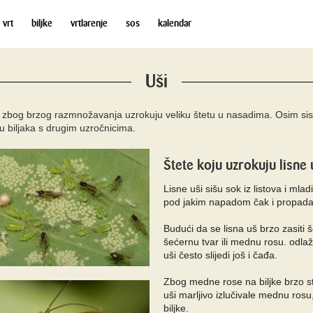
 vrt
biljke
vrtlarenje
sos
kalendar
Uši
 i zbog brzog razmnožavanja uzrokuju veliku štetu u nasadima. Osim sis
ju biljaka s drugim uzročnicima.
Štete koju uzrokuju lisne 
Lisne uši sišu sok iz listova i mlad
pod jakim napadom čak i propad
Budući da se lisna uš brzo zasiti š
šećernu tvar ili mednu rosu. odlaž
uši često slijedi još i čađa.
Zbog medne rose na biljke brzo st
uši marljivo izlučivale mednu ros
biljke.