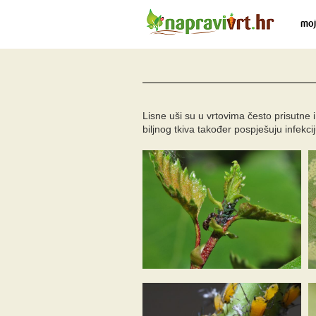
moj
Lisne uši su u vrtovima često prisutne
biljnog tkiva također pospješuju infekci