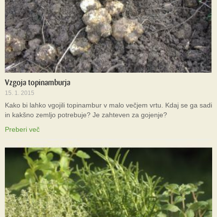
Vzgoja topinamburja
15. 1. 2015
Kako bi lahko vgojili topinambur v malo večjem vrtu. Kdaj se ga sadi
in kakšno zemljo potrebuje? Je zahteven za gojenje?
Preberi več