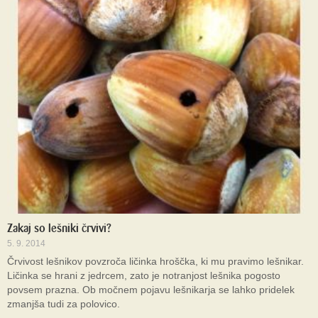
Zakaj so lešniki črvivi?
5. 9. 2014
Črvivost lešnikov povzroča ličinka hroščka, ki mu pravimo lešnikar.
Ličinka se hrani z jedrcem, zato je notranjost lešnika pogosto
povsem prazna. Ob močnem pojavu lešnikarja se lahko pridelek
zmanjša tudi za polovico.