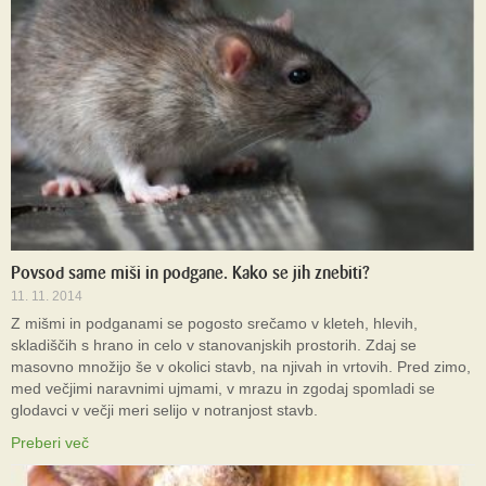
Povsod same miši in podgane. Kako se jih znebiti?
11. 11. 2014
Z mišmi in podganami se pogosto srečamo v kleteh, hlevih,
skladiščih s hrano in celo v stanovanjskih prostorih. Zdaj se
masovno množijo še v okolici stavb, na njivah in vrtovih. Pred zimo,
med večjimi naravnimi ujmami, v mrazu in zgodaj spomladi se
glodavci v večji meri selijo v notranjost stavb.
Preberi več