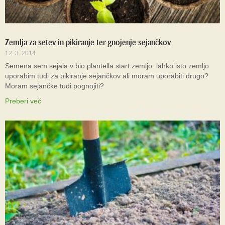
Zemlja za setev in pikiranje ter gnojenje sejančkov
12. 3. 2014
Semena sem sejala v bio plantella start zemljo. lahko isto zemljo
uporabim tudi za pikiranje sejančkov ali moram uporabiti drugo?
Moram sejančke tudi pognojiti?
Preberi več