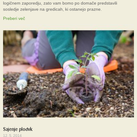
logičnem zaporedju, zato vam bomo po domače predstavili
sosledje zelenjave na gredicah, ki ostanejo prazne.
Preberi več
Sajenje plodvk
12. 5. 2014