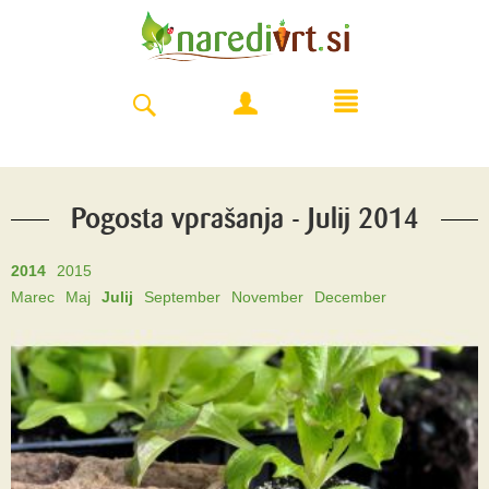
Pogosta vprašanja - Julij 2014
2014
2015
Marec
Maj
Julij
September
November
December