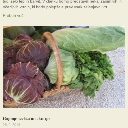
tudi zelo lep in barvit. V članku bomo predstavili nekaj zanimivih in
očarljivih vrtnin, ki bodo polepšale prav vsak zelenjavni vrt.
Preberi več
Gojenje radiča in cikorije
28. 9. 2016