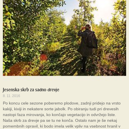
Jesenska skrb za sadno drevje
8. 11. 2016
Po koncu cele sezone poberemo plodove, zadnji pridejo na vrsto
kakiji, kiviji in nekatere sorte jabolk. Po obiranju tudi pri drevesih
nastopi faza mirovanja, ko končajo vegetacijo in odvržejo liste.
Naša skrb za drevje pa se tu ne konča. Ostalo nam je še nekaj
pomembnih opravil, ki bodo imela velik vpliv na vsebnost hranil v