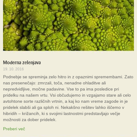
Moderna zelenjava
19. 10. 2016
Podnebje se spreminja zelo hitro in z opaznimi spremembami. Zato
nas presenečajo: zmrzali, toča, nenadne ohladitve ali
nepredvidljive, močne padavine. Vse to pa ima posledice pri
pridelku na našem vrtu. Vsi občudujemo in vzgajamo stare ali celo
avtohtone sorte različnih vrtnin, a kaj ko nam vreme zagode in je
pridelek slabši ali ga sploh ni. Nekakšno rešitev lahko iščemo v
hibridih – križancih, ki s svojimi lastnostmi predstavljajo večje
možnosti za dober pridelek.
Preberi več