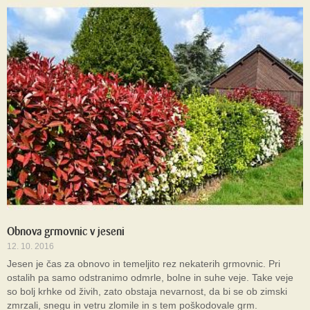
Obnova grmovnic v jeseni
12. 10. 2016
Jesen je čas za obnovo in temeljito rez nekaterih grmovnic. Pri
ostalih pa samo odstranimo odmrle, bolne in suhe veje. Take veje
so bolj krhke od živih, zato obstaja nevarnost, da bi se ob zimski
zmrzali, snegu in vetru zlomile in s tem poškodovale grm.