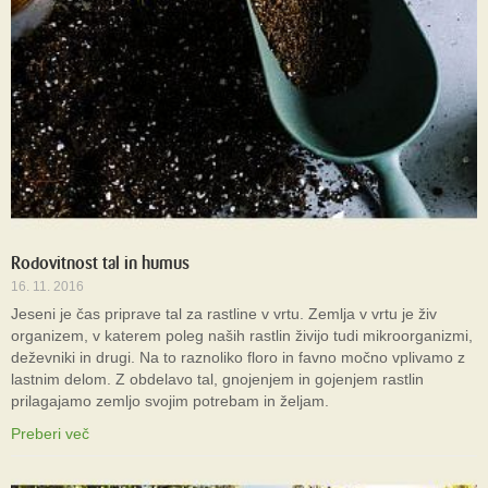
Rodovitnost tal in humus
16. 11. 2016
Jeseni je čas priprave tal za rastline v vrtu. Zemlja v vrtu je živ
organizem, v katerem poleg naših rastlin živijo tudi mikroorganizmi,
deževniki in drugi. Na to raznoliko floro in favno močno vplivamo z
lastnim delom. Z obdelavo tal, gnojenjem in gojenjem rastlin
prilagajamo zemljo svojim potrebam in željam.
Preberi več