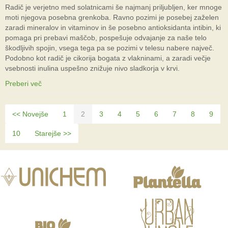
Radič je verjetno med solatnicami še najmanj priljubljen, ker mnoge
moti njegova posebna grenkoba. Ravno pozimi je posebej zaželen
zaradi mineralov in vitaminov in še posebno antioksidanta intibin, ki
pomaga pri prebavi maščob, pospešuje odvajanje za naše telo
škodljivih spojin, vsega tega pa se pozimi v telesu nabere največ.
Podobno kot radič je cikorija bogata z vlakninami, a zaradi večje
vsebnosti inulina uspešno znižuje nivo sladkorja v krvi.
Preberi več
<< Novejše
1
2
3
4
5
6
7
8
9
10
Starejše >>