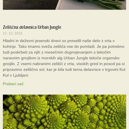
Zeliščna delavnica Urban Jungle
21. 10. 2016
Hladni in deževni jesenski dnevi so preselili naše delo z vrta v
kuhinjo. Tako imamo sveža zelišča vse do pomladi. Je pa potrebno
tudi poskrbeti za njih z mesečnim dognojevanjem s tekočim
naravnim gnojilom iz morskih alg Urban Jungle tekoče organsko
gnojilo. Z vsemi nabranimi zelišči z vrta, visokih gred in posod pa si
pripravimo zeliščno sol, kar je bila tudi tema delavnice v trgovini Kul
Kul v Ljubljani.
Preberi več