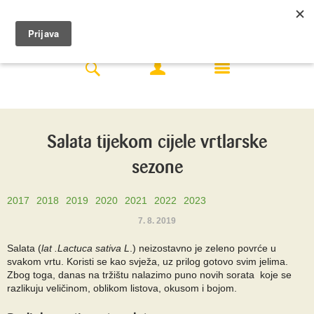
Salata tijekom cijele vrtlarske
sezone
2017
2018
2019
2020
2021
2022
2023
7. 8. 2019
Salata (
lat .Lactuca sativa L
.) neizostavno je zeleno povrće u
svakom vrtu. Koristi se kao svježa, uz prilog gotovo svim jelima.
Zbog toga, danas na tržištu nalazimo puno novih sorata koje se
razlikuju veličinom, oblikom listova, okusom i bojom.