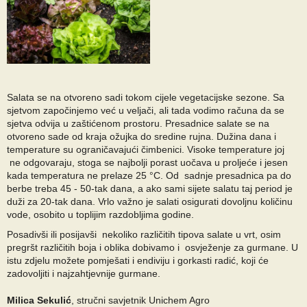
Salata se na otvoreno sadi tokom cijele vegetacijske sezone. Sa
sjetvom započinjemo već u veljači, ali tada vodimo računa da se
sjetva odvija u zaštićenom prostoru. Presadnice salate se na
otvoreno sade od kraja ožujka do sredine rujna. Dužina dana i
temperature su ograničavajući čimbenici. Visoke temperature joj
ne odgovaraju, stoga se najbolji porast uočava u proljeće i jesen
kada temperatura ne prelaze 25 °C. Od sadnje presadnica pa do
berbe treba 45 - 50-tak dana, a ako sami sijete salatu taj period je
duži za 20-tak dana. Vrlo važno je salati osigurati dovoljnu količinu
vode, osobito u toplijim razdobljima godine.
Posadivši ili posijavši nekoliko različitih tipova salate u vrt, osim
pregršt različitih boja i oblika dobivamo i osvježenje za gurmane. U
istu zdjelu možete pomješati i endiviju i gorkasti radić, koji će
zadovoljiti i najzahtjevnije gurmane.
Milica Sekulić
, stručni savjetnik Unichem Agro