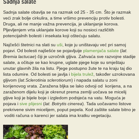
Sadnja salate
Sadnja salate obavlja se na razmak od 25 - 35 cm. Što je razmak
veći zrak bolje cirkulira, a time vršimo prevenciju protiv bolesti.
Druga, ali ne manje važna prevencija, je uklanjanje korova.
Pljevljenjem vrta uklanjate korove koji su nosioci različitih
potencijalnih bolesti i insekata koji oštećuju salatu.
Najčešći štetnici na slati su
uši
, koje ju uništavaju već pri samoj
pojavi. Od bolesti najšešće se pojavljuije
plamenjača salate
(
lat.
Bremia lactucae
) čiji je uzročnik gljiva. Zahvaća sve razvojne stadije
salate, a očituje se kao krupne, uglate pjege koje su smještaju
unutar glavnih žila na listu. Pjege postupno žute te na kraju taj dio
lista odumire. Od bolesti se javlja i
bijela trulež
, također uzrokovana
gljivom (
lat.Sclerotinia sclerotiorum
) i napada salatu u zoni
korijenovog vrata. Zaražena bljka se lako odvoji od korijena, a na
zaraženom dijelu koji je okrenut prema zemlji uočava se micelij
gljive koji je bijele boje i izgledom podsjeća na vatu. Moguća je
pojava i
sive plijesni
(
lat. Botrytis cinerea
). Tada uočavamo listove
prekrivene sivim micelijem, poput pepela. Kod zaštite salate bitno je
voditi računa o karenci jer salata ima kratku vegetaciju.