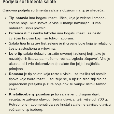
Podjela sortimenta salate
Osnovna podjela sortimenta salate s obzirom na tip je sljedeća:.
Tip batavia
ima bogatu rozetu lišća, koja je zelene i smeđe-
crvene boje. Rub listova je više ili manje nazubljen ili ima
naboranu lisnu površinu.
Puterica
ili maslenka također ima bogatu rozetu sa nešto
čvršćim listovim koji nisu toliko naborani.
Salata tipa
hrastov list
zelene je ili crvene boje koja je relativno
često zastupljena u vrtovima.
Lolo tip
salata dolazi u izrazito crvenoj i zelenoj boji, jako je
nazubljenih listova pa možemo reći da izgleda „čupavo“. Vrlo je
ukusna ali i vrlo dekorativan tip salate što joj je i najčešća
primjena.
Romana
je tip salate koja raste u visinu, za razliku od ostalih
tipova koje tvore rozetu. Izdužuje se, a njezin središnji dio na
poprečnom presjeku je žute boje dok su vanjski listovi tamno
zeleni.
Kristal/iceberg
poseban je tip salate jer u drugom dijelu
vegetacije zatvara glavicu. Jedna glavica teži više od 700 g.
Potrebno je napomenuti da sve kristal salate ne savijaju glavicu
već samo tip iceberg.