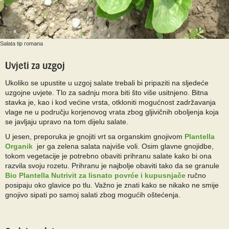
Salata tip romana
Uvjeti za uzgoj
Ukoliko se upustite u uzgoj salate trebali bi pripaziti na sljedeće
uzgojne uvjete. Tlo za sadnju mora biti što više usitnjeno. Bitna
stavka je, kao i kod većine vrsta, otkloniti mogućnost zadržavanja
vlage ne u području korjenovog vrata zbog gljivičnih oboljenja koja
se javljaju upravo na tom dijelu salate.
U jesen, preporuka je gnojiti vrt sa organskim gnojivom
Plantella
Organik
jer ga zelena salata najviše voli. Osim glavne gnojidbe,
tokom vegetacije je potrebno obaviti prihranu salate kako bi ona
razvila svoju rozetu. Prihranu je najbolje obaviti tako da se granule
Bio Plantella Nutrivit za lisnato povrće i kupusnjače
ručno
posipaju oko glavice po tlu. Važno je znati kako se nikako ne smije
gnojivo sipati po samoj salati zbog mogućih oštećenja.