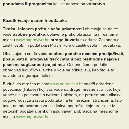
ponudama
ili
programima
koji se odnose na
vrtlarstvo
.
Razotkrivanje osobnih podataka
Tvrtka Unichem poštuje vašu privatnost
i obvezuje se da će
vaše
osobne podatke
, dobivene preko obrasca na mrežnome
mjestu
www.napravivrt.hr
,
strogo čuvati
u skladu sa Zakonom o
zaštiti osobnih podataka i Pravilnikom o zaštiti osobnih podataka.
Obvezujemo se da
vaše osobne podatke nećemo prosljeđivati,
posuđivati ili prodavati trećoj strani bez prethodne najave i
pismene suglasnosti pojedinca
. Osobne ćemo podatke
obrađivati isključivo u svrhe u koje se prikupljaju, kao što je to
navedeno u gornjem tekstu.
Budući da mrežno mjesto
www.napravivrt.hr
sadrži određene
poveznice (linkove) koji vas vode na druge mrežne stranice, koje
uopće nisu povezane s tvrtkom Unichem, ne preuzimamo nikakvu
odgovornost za zaštitu podataka na tim mrežnim stranicama. Isto
tako, ne odgovaramo za bilo kakve pogreške koje proizlaze iz
netočnih podataka prilikom ispunjavanja obrasca na mrežnome
mjestu
www.napravivrt.hr