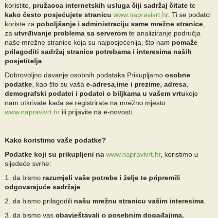
koristite,
pružaoca internetskih usluga čiji sadržaj čitate
te
kako često posjećujete stranicu
www.napravivrt.hr
. Ti se podatci
koriste za
poboljšanje i administraciju same mrežne stranice
,
za
utvrđivanje problema sa serverom
te analiziranje područja
naše mrežne stranice koja su najposjećenija, što nam
pomaže
prilagoditi sadržaj stranice potrebama i interesima naših
posjetitelja
.
Dobrovoljno davanje osobnih podataka Prikupljamo
osobne
podatke
, kao što su vaša
e-adresa
,
ime i prezime, adresa
,
demografski podatci i podatci o biljkama u vašem vrtu
koje
nam otkrivate kada se registrirate na mrežno mjesto
www.napravivrt.hr
ili prijavite na e-novosti.
Kako koristimo vaše podatke?
Podatke koji su prikupljeni na
www.napravivrt.hr
, koristimo u
sljedeće svrhe:
1. da bismo
razumjeli vaše potrebe i želje te pripremili
odgovarajuće sadržaje
.
2. da bismo prilagodili
našu mrežnu stranicu vašim interesima
.
3. da bismo vas
obavještavali o posebnim događajima,