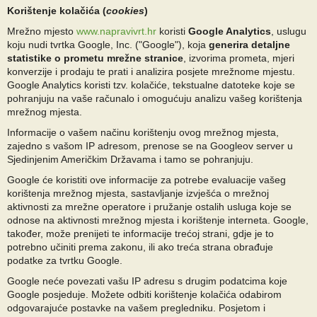
Korištenje kolačića (
cookies
)
Mrežno mjesto
www.napravivrt.hr
koristi
Google Analytics
, uslugu
koju nudi tvrtka Google, Inc. ("Google"), koja
generira detaljne
statistike o prometu mrežne stranice
, izvorima prometa, mjeri
konverzije i prodaju te prati i analizira posjete mrežnome mjestu.
Google Analytics koristi tzv. kolačiće, tekstualne datoteke koje se
pohranjuju na vaše računalo i omogućuju analizu vašeg korištenja
mrežnog mjesta.
Informacije o vašem načinu korištenju ovog mrežnog mjesta,
zajedno s vašom IP adresom, prenose se na Googleov server u
Sjedinjenim Američkim Državama i tamo se pohranjuju.
Google će koristiti ove informacije za potrebe evaluacije vašeg
korištenja mrežnog mjesta, sastavljanje izvješća o mrežnoj
aktivnosti za mrežne operatore i pružanje ostalih usluga koje se
odnose na aktivnosti mrežnog mjesta i korištenje interneta. Google,
također, može prenijeti te informacije trećoj strani, gdje je to
potrebno učiniti prema zakonu, ili ako treća strana obrađuje
podatke za tvrtku Google.
Google neće povezati vašu IP adresu s drugim podatcima koje
Google posjeduje. Možete odbiti korištenje kolačića odabirom
odgovarajuće postavke na vašem pregledniku. Posjetom i